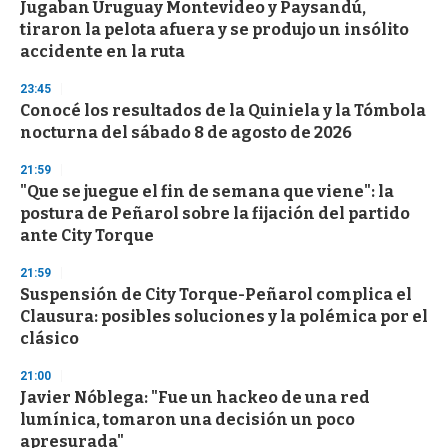
Jugaban Uruguay Montevideo y Paysandú,
s
o
tiraron la pelota afuera y se produjo un insólito
f
accidente en la ruta
3
3
s
23:45
e
Conocé los resultados de la Quiniela y la Tómbola
c
nocturna del sábado 8 de agosto de 2026
o
n
d
21:59
s
"Que se juegue el fin de semana que viene": la
postura de Peñarol sobre la fijación del partido
ante City Torque
21:59
Suspensión de City Torque-Peñarol complica el
Clausura: posibles soluciones y la polémica por el
clásico
21:00
Javier Nóblega: "Fue un hackeo de una red
lumínica, tomaron una decisión un poco
apresurada"