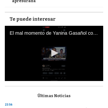
apresurada"
Te puede interesar
El mal momento de Yanina Gasañol con un hincha argentino en "Subrayado"
0
s
e
c
Últimas Noticias
o
n
23:56
d