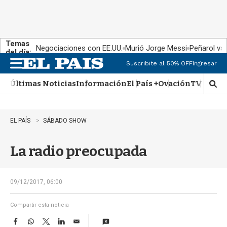
Temas
Negociaciones con EE.UU.
Murió Jorge Messi
Peñarol vs
del día:
Suscribite al 50% OFF
Ingresar
M
e
Últimas Noticias
Información
El País +
Ovación
TV Show
n
M
u
o
s
t
EL PAÍS
SÁBADO SHOW
r
a
La radio preocupada
r
b
�
s
09/12/2017, 06:00
q
u
Compartir esta noticia
e
F
W
T
L
E
d