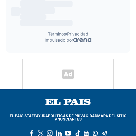
EL PAÍS STAFF
AYUDA
POLÍTICAS DE PRIVACIDAD
MAPA DEL SITIO
ANUNCIANTES
f
t
i
l
y
t
g
w
t