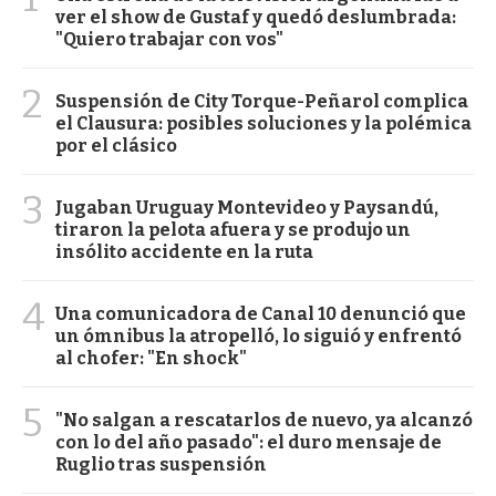
ver el show de Gustaf y quedó deslumbrada:
"Quiero trabajar con vos"
2
Suspensión de City Torque-Peñarol complica
el Clausura: posibles soluciones y la polémica
por el clásico
3
Jugaban Uruguay Montevideo y Paysandú,
tiraron la pelota afuera y se produjo un
insólito accidente en la ruta
4
Una comunicadora de Canal 10 denunció que
un ómnibus la atropelló, lo siguió y enfrentó
al chofer: "En shock"
5
"No salgan a rescatarlos de nuevo, ya alcanzó
con lo del año pasado": el duro mensaje de
Ruglio tras suspensión