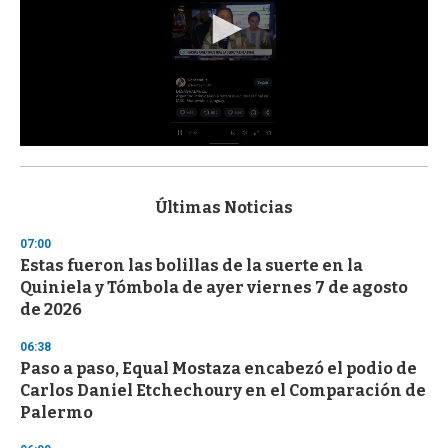
0
s
e
c
Últimas Noticias
o
n
07:00
d
Estas fueron las bolillas de la suerte en la
s
o
Quiniela y Tómbola de ayer viernes 7 de agosto
f
de 2026
3
3
s
06:38
e
Paso a paso, Equal Mostaza encabezó el podio de
c
Carlos Daniel Etchechoury en el Comparación de
o
n
Palermo
d
s