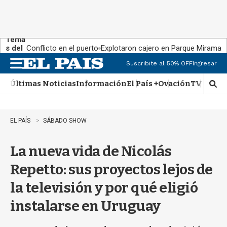
Tema
s del
Conflicto en el puerto
Explotaron cajero en Parque Miramar
día:
Suscribite al 50% OFF
Ingresar
M
e
Últimas Noticias
Información
El País +
Ovación
TV Show
n
M
u
o
s
t
EL PAÍS
SÁBADO SHOW
r
a
La nueva vida de Nicolás
r
b
Repetto: sus proyectos lejos de
�
s
la televisión y por qué eligió
q
u
instalarse en Uruguay
e
d