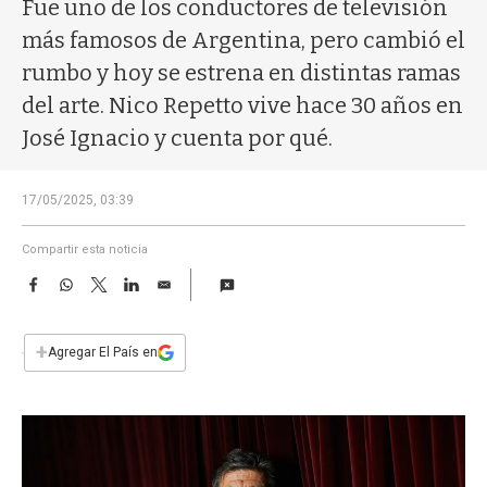
a
Fue uno de los conductores de televisión
más famosos de Argentina, pero cambió el
rumbo y hoy se estrena en distintas ramas
del arte. Nico Repetto vive hace 30 años en
José Ignacio y cuenta por qué.
17/05/2025, 03:39
Compartir esta noticia
F
W
T
L
E
a
h
w
i
m
c
a
i
n
a
e
t
t
k
i
+
Agregar El País en
b
s
t
e
l
o
A
e
d
o
p
r
I
k
p
n