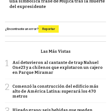
una simbólica frase de Mujica tras la muerte
del expresidente
¿Encontraste un error?
Reportar
Las Más Vistas
1
Así detuvieron al cantante de trap Nahuel
One23 y a chilenos que explotaron un cajero
en Parque Miramar
2
Comenzó la construcción del edificio más
alto de América Latina: superará los 470
metros
3
Hígado graso: seis bebidas que pueden