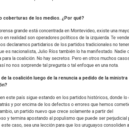
 o coberturas de los medios. ¿Por qué?
a prensa grande está concentrada en Montevideo, existe una mayo
o en realidad son operadores políticos de la izquierda. Te vend
nos declaramos partidarios de los partidos tradicionales no ten
ue es nacionalista, Julio Ríos también lo ha manifestado. Nadie 
a para la coalición. No hay secretos. Pero en otros muchos caso
sí no nos sorprende tal pregunta o tal enfoque en una nota.
 de la coalición luego de la renuncia a pedido de la ministra
ión?
 en este país sigue estando en los partidos históricos, donde lo
 atrás y por encima de los defectos o errores que hemos cometi
ambio, un partido nuevo que crece solamente a partir del
so y termina apostando al populismo que puede ser perjudicial 
ye este caso, sea una lección para que los uruguayos consoliden a