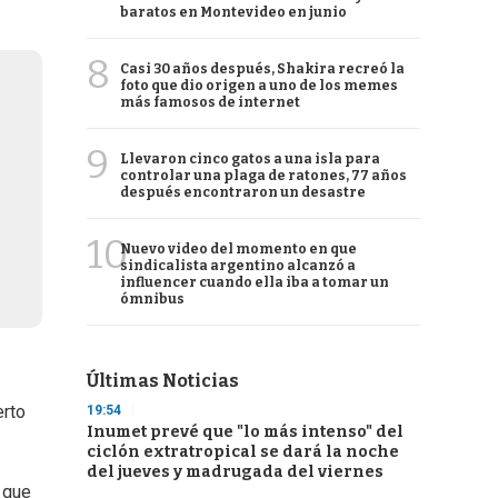
baratos en Montevideo en junio
8
Casi 30 años después, Shakira recreó la
foto que dio origen a uno de los memes
más famosos de internet
9
Llevaron cinco gatos a una isla para
controlar una plaga de ratones, 77 años
después encontraron un desastre
10
Nuevo video del momento en que
sindicalista argentino alcanzó a
influencer cuando ella iba a tomar un
ómnibus
Últimas Noticias
erto
19:54
Inumet prevé que "lo más intenso" del
ciclón extratropical se dará la noche
del jueves y madrugada del viernes
 que