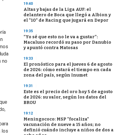
19:40
Altas y bajas de la Liga AUF: el
delantero de Boca que llegó a Albion y
el "10" de Racing que jugará en Depor
19:35
ría
“Yo sé que esto no le va a gustar”:
en
Macaluso recordó su paso por Danubio
emos
y apuntó contra Matosas
duda
19:33
s no
El pronóstico para el jueves 6 de agosto
de 2026: cómo estará el tiempo en cada
zona del país, según Inumet
19:31
Este es el precio del oro hoy 5 de agosto
de 2026: su valor, según los datos del
 que
BROU
do,
19:12
Meningococo: MSP "focaliza"
para
vacunación de nueve a 15 años; no
definió cuándo incluye a niños de dos a
 los