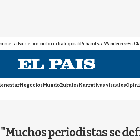
Inumet advierte por ciclón extratropical
Peñarol vs. Wanderers
En Cl
ienestar
Negocios
Mundo
Rurales
Narrativas visuales
Opin
"Muchos periodistas se def