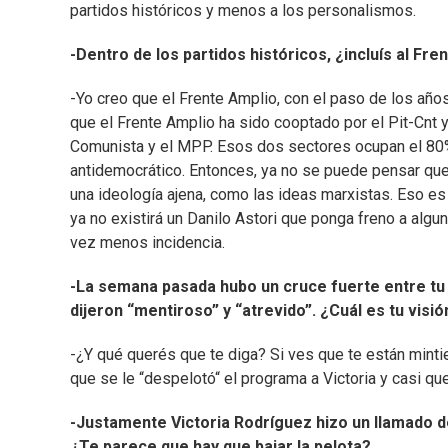
partidos históricos y menos a los personalismos.
-Dentro de los partidos históricos, ¿incluís al Fre
-Yo creo que el Frente Amplio, con el paso de los años
que el Frente Amplio ha sido cooptado por el Pit-Cnt 
Comunista y el MPP. Esos dos sectores ocupan el 80% 
antidemocrático. Entonces, ya no se puede pensar que 
una ideología ajena, como las ideas marxistas. Eso es
ya no existirá un Danilo Astori que ponga freno a al
vez menos incidencia.
-La semana pasada hubo un cruce fuerte entre t
dijeron “mentiroso” y “atrevido”. ¿Cuál es tu visió
-¿Y qué querés que te diga? Si ves que te están mintie
que se le “despelotó“ el programa a Victoria y casi que 
-Justamente Victoria Rodríguez hizo un llamado de
¿Te parece que hay que bajar la pelota?