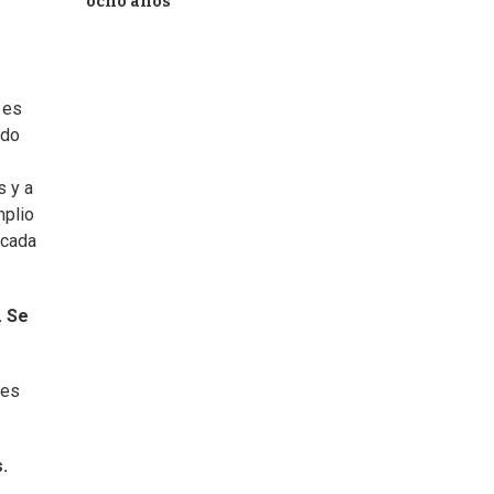
ocho años
 es
ido
s y a
mplio
 cada
. Se
 es
.