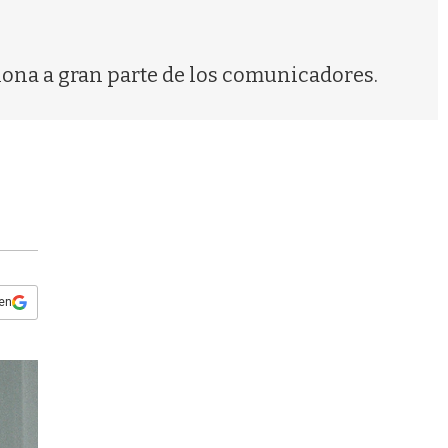
s
q
u
e
tiona a gran parte de los comunicadores.
d
a
 en