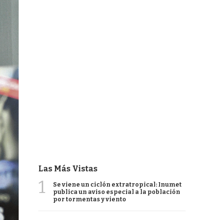
Las Más Vistas
1
Se viene un ciclón extratropical: Inumet
publica un aviso especial a la población
por tormentas y viento