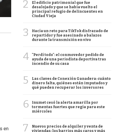
2
El edificio patrimonial que fue
desalojado y que se había vuelto el
principal refugio de delincuentes en
Ciudad Vieja
3
Hacía un reto para TikTok disfrazado de
repartidor y fue asesinado a balazos
durante la transmisión en vivo
4
"Perdí todo": el conmovedor pedido de
ayuda de una periodista deportiva tras
incendio de su casa
5
Las claves de Conexión Ganadera: cuánto
dinero falta, quiénes están imputados y
qué pueden recuperar los inversores
6
Inumet cesó la alerta amarilla por
tormentas fuertes que regía para este
miércoles
7
Nuevos precios de alquiler y venta de
s en
viviendas: los barrios más caros y más