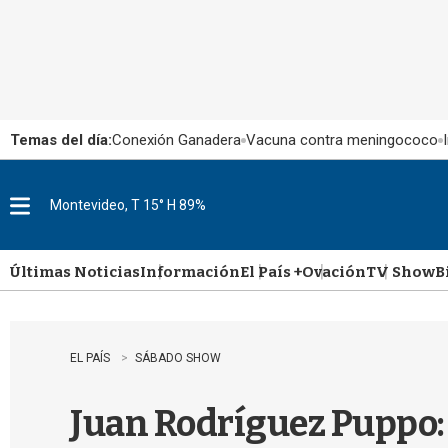
Temas del día:
Conexión Ganadera
Vacuna contra meningococo
Montevideo, T 15° H 89%
M
e
n
u
Últimas Noticias
Información
El País +
Ovación
TV Show
B
EL PAÍS
SÁBADO SHOW
Juan Rodríguez Puppo: 