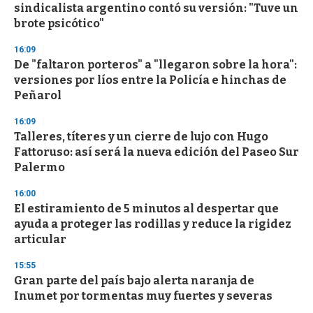
sindicalista argentino contó su versión: "Tuve un
o
n
brote psicótico"
d
s
16:09
De "faltaron porteros" a "llegaron sobre la hora":
versiones por líos entre la Policía e hinchas de
Peñarol
16:09
Talleres, títeres y un cierre de lujo con Hugo
Fattoruso: así será la nueva edición del Paseo Sur
Palermo
16:00
El estiramiento de 5 minutos al despertar que
ayuda a proteger las rodillas y reduce la rigidez
articular
15:55
Gran parte del país bajo alerta naranja de
Inumet por tormentas muy fuertes y severas