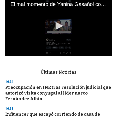
El mal momento de Yanina Gasañol con un hincha argentino en "Subrayado"
0
s
e
c
Últimas Noticias
o
n
16:34
d
Preocupación en INR tras resolución judicial que
s
o
autorizó visita conyugal al líder narco
f
Fernández Albín
3
3
s
16:33
e
Influencer que escapó corriendo de casa de
c