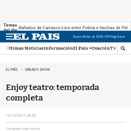
Temas
Bañados de Carrasco
Líos entre Policía e hinchas de Peña
del día:
Suscribite al 50% OFF
Ingresar
M
e
Últimas Noticias
Información
El País +
Ovación
TV Show
n
M
u
o
s
t
EL PAÍS
SÁBADO SHOW
r
a
Enjoy teatro: temporada
r
b
completa
�
s
q
u
16/12/2017, 06:00
e
d
Compartir esta noticia