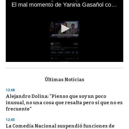
El mal momento de Yanina Gasañol con un hincha argentino en "Subrayado"
0
s
e
c
Últimas Noticias
o
n
12:48
d
Alejandro Dolina: "Pienso que soy un poco
s
o
inusual, no una cosa que resalta pero sí que no es
f
frecuente"
3
3
s
12:45
e
La Comedia Nacional suspendió funciones de
c