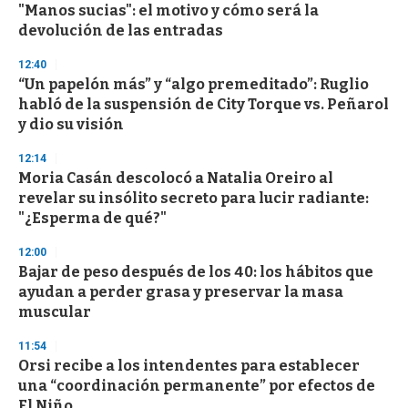
"Manos sucias": el motivo y cómo será la
o
n
devolución de las entradas
d
s
12:40
“Un papelón más” y “algo premeditado”: Ruglio
habló de la suspensión de City Torque vs. Peñarol
y dio su visión
12:14
Moria Casán descolocó a Natalia Oreiro al
revelar su insólito secreto para lucir radiante:
"¿Esperma de qué?"
12:00
Bajar de peso después de los 40: los hábitos que
ayudan a perder grasa y preservar la masa
muscular
11:54
Orsi recibe a los intendentes para establecer
una “coordinación permanente” por efectos de
El Niño