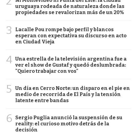
2
Ni Montevideo ni Punta del Este: la ciudad
uruguaya rodeada de naturaleza donde las
propiedades se revalorizan más de un 20%
3
Lacalle Pou rompe bajo perfil y blancos
esperan con expectativa su discurso en acto
en Ciudad Vieja
4
Una estrella de la televisión argentina fue a
ver el show de Gustaf y quedó deslumbrada:
"Quiero trabajar con vos"
5
Un día en Cerro Norte: un disparo en el pie en
medio de recorrida de El País y la tensión
latente entre bandas
6
Sergio Puglia anunció la suspensión de su
reality: el curioso motivo detrás de la
decisión