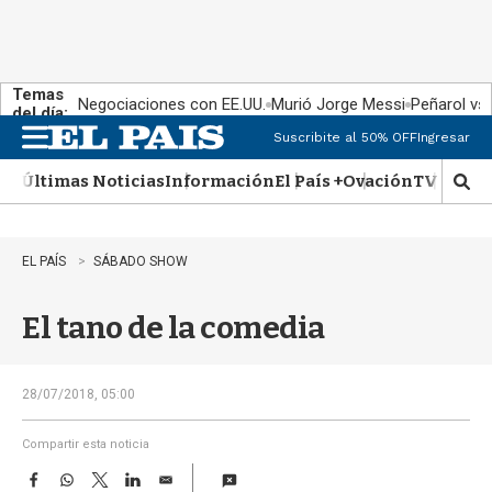
Temas
Negociaciones con EE.UU.
Murió Jorge Messi
Peñarol vs
del día:
Suscribite al 50% OFF
Ingresar
M
e
Últimas Noticias
Información
El País +
Ovación
TV Show
n
M
u
o
s
t
EL PAÍS
SÁBADO SHOW
r
a
El tano de la comedia
r
b
�
s
28/07/2018, 05:00
q
u
Compartir esta noticia
e
F
W
T
L
E
d