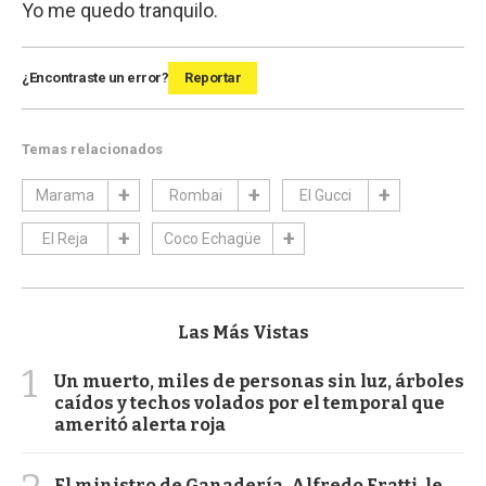
Yo me quedo tranquilo.
¿Encontraste un error?
Reportar
Temas relacionados
Marama
Rombai
El Gucci
El Reja
Coco Echagüe
Las Más Vistas
1
Un muerto, miles de personas sin luz, árboles
caídos y techos volados por el temporal que
ameritó alerta roja
El ministro de Ganadería, Alfredo Fratti, le