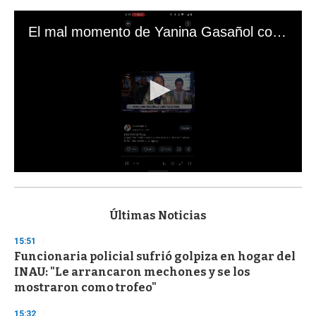
El mal momento de Yanina Gasañol con un hincha argentino en "Subrayado"
0
s
e
c
Últimas Noticias
o
n
15:51
d
Funcionaria policial sufrió golpiza en hogar del
s
o
INAU: "Le arrancaron mechones y se los
f
mostraron como trofeo"
3
3
s
15:32