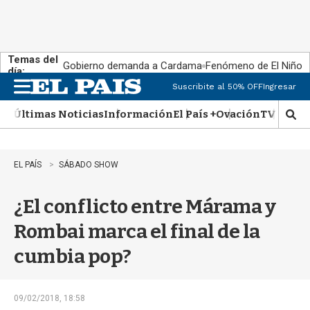
Temas del
Gobierno demanda a Cardama
Fenómeno de El Niño
día:
Suscribite al 50% OFF
Ingresar
M
e
Últimas Noticias
Información
El País +
Ovación
TV Show
n
M
u
o
s
t
EL PAÍS
SÁBADO SHOW
r
a
¿El conflicto entre Márama y
r
b
Rombai marca el final de la
�
s
cumbia pop?
q
u
e
d
09/02/2018, 18:58