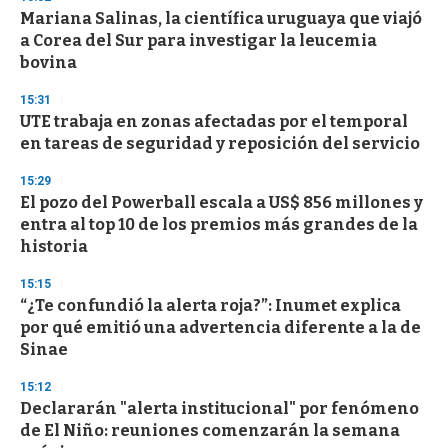
e
Mariana Salinas, la científica uruguaya que viajó
c
a Corea del Sur para investigar la leucemia
o
n
bovina
d
s
15:31
UTE trabaja en zonas afectadas por el temporal
en tareas de seguridad y reposición del servicio
15:29
El pozo del Powerball escala a US$ 856 millones y
entra al top 10 de los premios más grandes de la
historia
15:15
“¿Te confundió la alerta roja?”: Inumet explica
por qué emitió una advertencia diferente a la de
Sinae
15:12
Declararán "alerta institucional" por fenómeno
de El Niño: reuniones comenzarán la semana