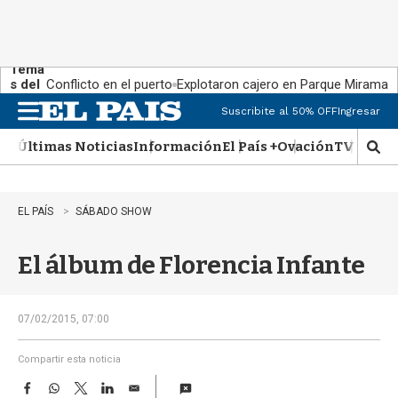
Tema
s del
Conflicto en el puerto
Explotaron cajero en Parque Miramar
día:
Suscribite al 50% OFF
Ingresar
M
e
Últimas Noticias
Información
El País +
Ovación
TV Show
n
M
u
o
s
t
EL PAÍS
SÁBADO SHOW
r
a
El álbum de Florencia Infante
r
b
�
s
07/02/2015, 07:00
q
u
Compartir esta noticia
e
F
W
T
L
E
d