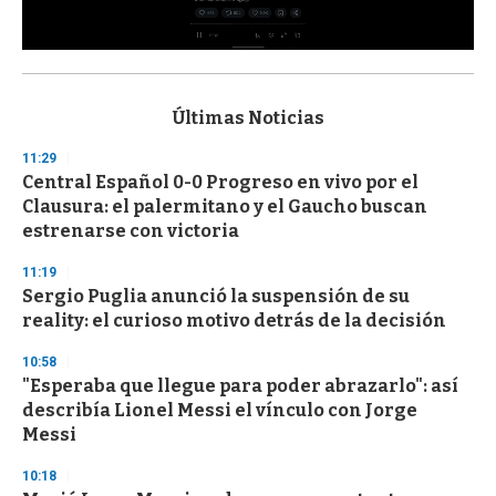
0
s
e
c
Últimas Noticias
o
n
11:29
d
Central Español 0-0 Progreso en vivo por el
s
o
Clausura: el palermitano y el Gaucho buscan
f
estrenarse con victoria
3
3
s
11:19
e
Sergio Puglia anunció la suspensión de su
c
reality: el curioso motivo detrás de la decisión
o
n
d
10:58
s
"Esperaba que llegue para poder abrazarlo": así
describía Lionel Messi el vínculo con Jorge
Messi
10:18