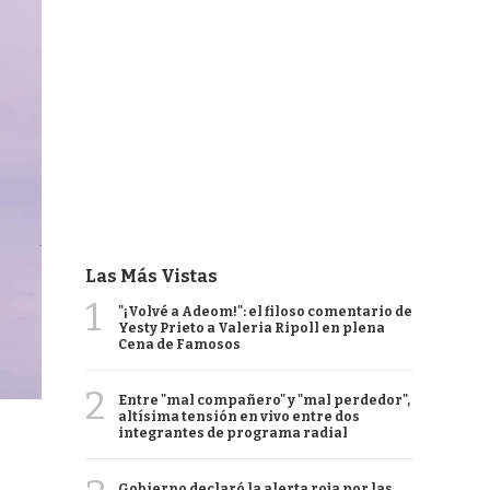
Las Más Vistas
1
"¡Volvé a Adeom!": el filoso comentario de
Yesty Prieto a Valeria Ripoll en plena
Cena de Famosos
2
Entre "mal compañero" y "mal perdedor",
altísima tensión en vivo entre dos
integrantes de programa radial
Gobierno declaró la alerta roja por las