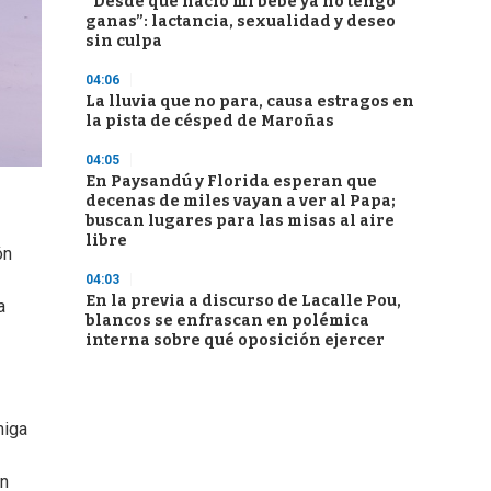
“Desde que nació mi bebé ya no tengo
ganas”: lactancia, sexualidad y deseo
sin culpa
04:06
La lluvia que no para, causa estragos en
la pista de césped de Maroñas
04:05
En Paysandú y Florida esperan que
decenas de miles vayan a ver al Papa;
buscan lugares para las misas al aire
libre
ón
04:03
En la previa a discurso de Lacalle Pou,
a
blancos se enfrascan en polémica
interna sobre qué oposición ejercer
miga
en