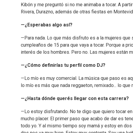
Kibón y me preguntó si no me animaba a tocar. A parti
Rivera, Durazno, además de otras fiestas en Montevide
—¿Esperabas algo así?
—Para nada. Lo que más disfruto es a la mujeres que 
cumpleaños de 15 para que vaya a tocar. Porque a prio
interés de los hombres. Pero no. Las mujeres están 
—¿Cómo definirías tu perfil como DJ?
—Lo mío es muy comercial. La música que paso es aqu
lo mío es más que nada reggaeton, remixado... lo que
—¿Hasta dónde querés llegar con esta carrera?
—Lo estoy disfrutando. No te digo que quiero tocar en
mucho placer. El primer paso que acabo de dar es tene
todo yo. Y al mismo tiempo soy mamá y estoy en dos
dos nos va muy bien. Estoy muy contenta. Soy una luch