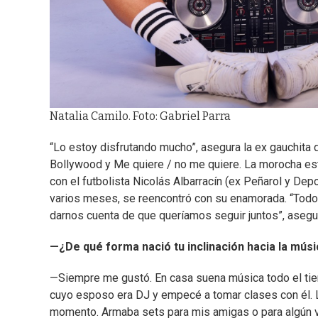
Natalia Camilo. Foto: Gabriel Parra
“Lo estoy disfrutando mucho”, asegura la ex gauchita d
Bollywood y Me quiere / no me quiere. La morocha est
con el futbolista Nicolás Albarracín (ex Peñarol y Depo
varios meses, se reencontró con su enamorada. “Todo 
darnos cuenta de que queríamos seguir juntos”, asegu
—¿De qué forma nació tu inclinación hacia la mús
—Siempre me gustó. En casa suena música todo el tiem
cuyo esposo era DJ y empecé a tomar clases con él. Lo
momento. Armaba sets para mis amigas o para algún vi