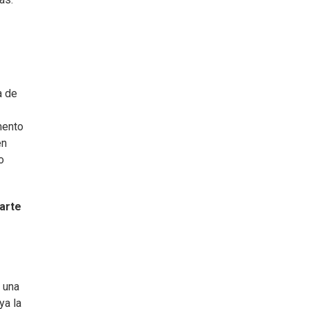
a de
mento
en
o
arte
 una
ya la