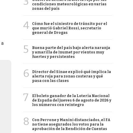
3
condiciones meteorológicas en varias
zonas del país
4
Cómo fue el siniestro de tránsito por el
que murió Gabriel Rossi, secretario
general de Drogas
 a
5
Buena parte del país bajo alerta naranja
y amarilla de Inumet por vientos muy
fuertes y persistentes
6
Director del Sinae explicó qué implica la
alerta roja para zonas costeras y qué
pasa con las clases
7
El boleto ganador de la Lotería Nacional
de España del jueves 6 de agosto de 2026 y
los números con reintegro
8
Con Perrone y Manini distanciados, el FA
no tiene asegurados los votos para la
aprobación de la Rendición de Cuentas