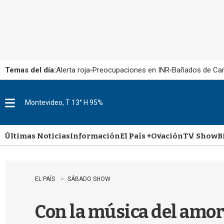
Temas del día:
Alerta roja
Preocupaciones en INR
Bañados de Ca
Montevideo, T 13° H 95%
M
e
n
u
Últimas Noticias
Información
El País +
Ovación
TV Show
B
EL PAÍS
SÁBADO SHOW
Con la música del amor