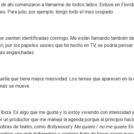
r de ahí comenzaron a llamarme de todos lados. Estuve en Florid
o. Para julio, por ejemplo, tengo todo el mes ocupado.
se sienten identificadas conmigo. Me están llamando también d
ri, por los papeles sexies que he hecho en TV, se podría pensar
más enganchadas.
ella que tiene mayor masividad. Los temas que aparecen en la r
 más se mueve.
 Ibiza. Es algo que me gusta y lo estoy viviendo con intensidad 
r un productor que me maneja la agenda porque al principio hací
 obras de teatro, como
Bollywood
y
Me quiere / no me quiere
. En
adora, una gran trabajadora y siempre trato de hacer cosas nuev