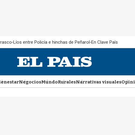
rrasco
Líos entre Policía e hinchas de Peñarol
En Clave País
ienestar
Negocios
Mundo
Rurales
Narrativas visuales
Opin