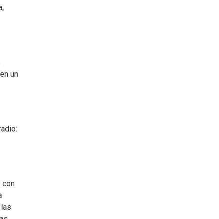
a,
e
 en un
adio:
y con
a
 las
as.