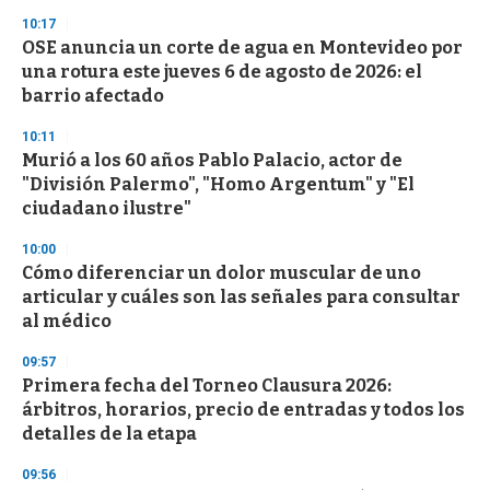
n
10:17
d
OSE anuncia un corte de agua en Montevideo por
s
o
una rotura este jueves 6 de agosto de 2026: el
f
barrio afectado
3
3
s
10:11
e
Murió a los 60 años Pablo Palacio, actor de
c
"División Palermo", "Homo Argentum" y "El
o
n
ciudadano ilustre"
d
s
10:00
Cómo diferenciar un dolor muscular de uno
articular y cuáles son las señales para consultar
al médico
09:57
Primera fecha del Torneo Clausura 2026:
árbitros, horarios, precio de entradas y todos los
detalles de la etapa
09:56