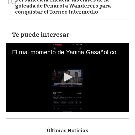
10
goleada de Peñarol a Wanderers para
conquistar el Torneo Intermedio
Te puede interesar
El mal momento de Yanina Gasañol con un hincha argentino en "Subrayado"
0
s
e
c
Últimas Noticias
o