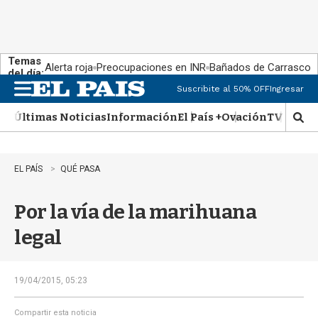
Temas
Alerta roja
Preocupaciones en INR
Bañados de Carrasco
del día:
Suscribite al 50% OFF
Ingresar
M
e
Últimas Noticias
Información
El País +
Ovación
TV Show
n
M
u
o
s
t
EL PAÍS
QUÉ PASA
r
a
Por la vía de la marihuana
r
b
legal
�
s
q
u
19/04/2015, 05:23
e
d
Compartir esta noticia