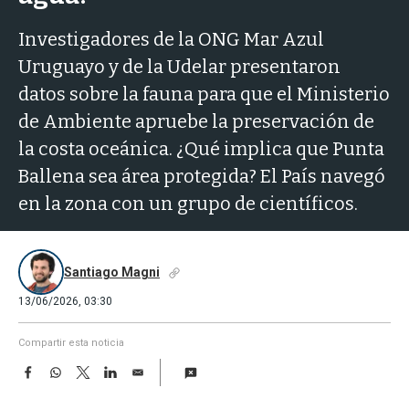
a
Investigadores de la ONG Mar Azul
Uruguayo y de la Udelar presentaron
datos sobre la fauna para que el Ministerio
de Ambiente apruebe la preservación de
la costa oceánica. ¿Qué implica que Punta
Ballena sea área protegida? El País navegó
en la zona con un grupo de científicos.
Santiago Magni
13/06/2026, 03:30
Compartir esta noticia
F
W
T
L
E
a
h
w
i
m
c
a
i
n
a