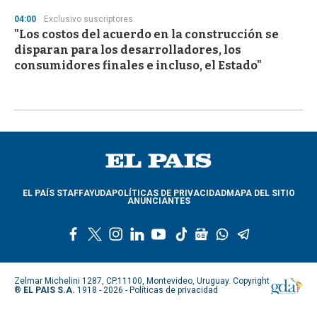
04:00
Exclusivo suscriptores
"Los costos del acuerdo en la construcción se
disparan para los desarrolladores, los
consumidores finales e incluso, el Estado"
EL PAÍS STAFF
AYUDA
POLÍTICAS DE PRIVACIDAD
MAPA DEL SITIO
ANUNCIANTES
f
t
i
l
y
t
g
w
t
a
w
n
i
o
i
o
h
e
c
i
s
n
u
k
o
a
l
e
t
t
k
t
t
g
t
e
Zelmar Michelini 1287, CP.11100, Montevideo, Uruguay. Copyright
b
t
a
e
u
o
l
s
g
®
EL PAIS S.A.
1918 - 2026 -
Políticas de privacidad
o
e
g
d
b
k
e
a
r
o
r
r
i
e
n
p
a