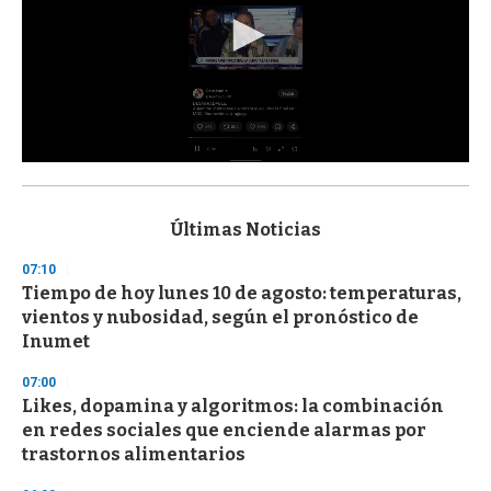
0
s
e
c
Últimas Noticias
o
n
07:10
d
Tiempo de hoy lunes 10 de agosto: temperaturas,
s
o
vientos y nubosidad, según el pronóstico de
f
Inumet
3
3
s
07:00
e
Likes, dopamina y algoritmos: la combinación
c
en redes sociales que enciende alarmas por
o
n
trastornos alimentarios
d
s