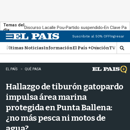
Temas del
Discurso Lacalle Pou
Partido suspendido
En Clave País
día:
Suscribite al 50% OFF
Ingresar
M
e
Últimas Noticias
Información
El País +
Ovación
TV Show
n
M
u
o
s
t
EL PAÍS
QUÉ PASA
r
a
Hallazgo de tiburón gatopardo
r
b
impulsa área marina
�
s
protegida en Punta Ballena:
q
u
¿no más pesca ni motos de
e
d
agua?