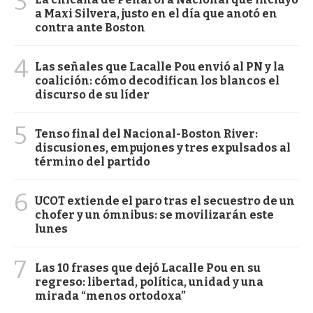
3
a Maxi Silvera, justo en el día que anotó en
contra ante Boston
4
Las señales que Lacalle Pou envió al PN y la
coalición: cómo decodifican los blancos el
discurso de su líder
5
Tenso final del Nacional-Boston River:
discusiones, empujones y tres expulsados al
término del partido
6
UCOT extiende el paro tras el secuestro de un
chofer y un ómnibus: se movilizarán este
lunes
7
Las 10 frases que dejó Lacalle Pou en su
regreso: libertad, política, unidad y una
mirada “menos ortodoxa”