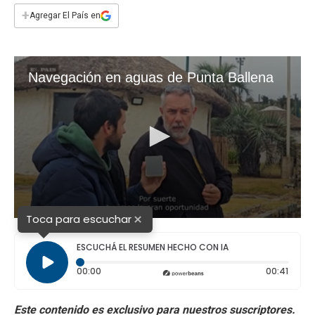
e
t
t
k
i
+
Agregar El País en
b
s
t
e
l
o
A
e
d
o
p
r
I
k
p
n
×
Toca para escuchar
ESCUCHÁ EL RESUMEN HECHO CON IA
Tiempo transcurrido: 0 segundos
Durac
00:00
00:41