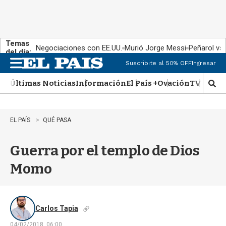
Temas
Negociaciones con EE.UU.
Murió Jorge Messi
Peñarol vs
del día:
Suscribite al 50% OFF
Ingresar
M
e
Últimas Noticias
Información
El País +
Ovación
TV Show
n
M
u
o
s
t
EL PAÍS
QUÉ PASA
r
a
Guerra por el templo de Dios
r
b
Momo
�
s
q
u
e
Carlos Tapia
d
04/02/2018, 06:00