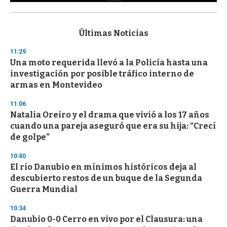
0
s
e
c
Últimas Noticias
o
n
11:29
d
Una moto requerida llevó a la Policía hasta una
s
o
investigación por posible tráfico interno de
f
armas en Montevideo
3
3
s
11:06
e
Natalia Oreiro y el drama que vivió a los 17 años
c
cuando una pareja aseguró que era su hija: “Crecí
o
n
de golpe”
d
s
10:40
El río Danubio en mínimos históricos deja al
descubierto restos de un buque de la Segunda
Guerra Mundial
10:34
Danubio 0-0 Cerro en vivo por el Clausura: una