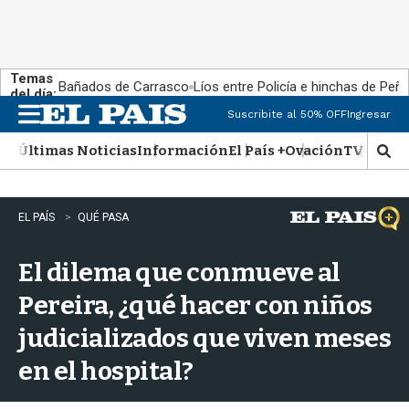
Temas
Bañados de Carrasco
Líos entre Policía e hinchas de Peña
del día:
Suscribite al 50% OFF
Ingresar
M
e
Últimas Noticias
Información
El País +
Ovación
TV Show
n
M
u
o
s
t
EL PAÍS
QUÉ PASA
r
a
El dilema que conmueve al
r
b
Pereira, ¿qué hacer con niños
�
s
judicializados que viven meses
q
u
en el hospital?
e
d