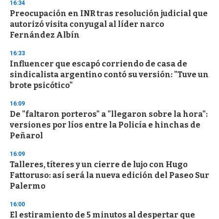
16:34
d
Preocupación en INR tras resolución judicial que
s
o
autorizó visita conyugal al líder narco
f
Fernández Albín
3
3
s
16:33
e
Influencer que escapó corriendo de casa de
c
sindicalista argentino contó su versión: "Tuve un
o
n
brote psicótico"
d
s
16:09
De "faltaron porteros" a "llegaron sobre la hora":
versiones por líos entre la Policía e hinchas de
Peñarol
16:09
Talleres, títeres y un cierre de lujo con Hugo
Fattoruso: así será la nueva edición del Paseo Sur
Palermo
16:00
El estiramiento de 5 minutos al despertar que