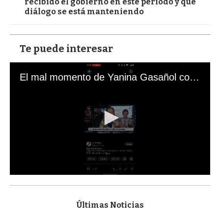
recibido el gobierno en este período y qué
diálogo se está manteniendo
Te puede interesar
El mal momento de Yanina Gasañol con un hincha argentino en "Subrayado"
0
s
e
c
Últimas Noticias
o
n