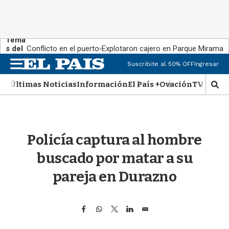
Tema
s del
Conflicto en el puerto
Explotaron cajero en Parque Miramar
día:
M
Suscribite al 50% OFF
Ingresar
e
n
Últimas Noticias
Información
El País +
Ovación
TV Show
M
u
o
s
t
r
Policía captura al hombre
a
r
buscado por matar a su
b
�
pareja en Durazno
s
q
u
F
W
T
L
E
e
a
h
w
i
m
d
c
a
i
n
a