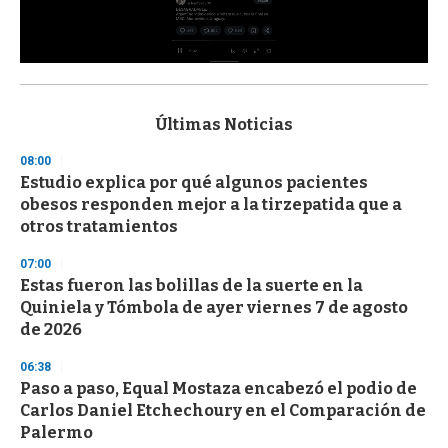
0
s
e
c
Últimas Noticias
o
n
08:00
d
Estudio explica por qué algunos pacientes
s
o
obesos responden mejor a la tirzepatida que a
f
otros tratamientos
3
3
s
07:00
e
Estas fueron las bolillas de la suerte en la
c
Quiniela y Tómbola de ayer viernes 7 de agosto
o
n
de 2026
d
s
06:38
Paso a paso, Equal Mostaza encabezó el podio de
Carlos Daniel Etchechoury en el Comparación de
Palermo