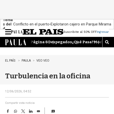
Tema
s del
Conflicto en el puerto
Explotaron cajero en Parque Miramar
día:
Suscribite al 50% OFF
Ingresar
M
e
Página &
Despegados
¿Qué Pasa?
Moda
Dime
n
M
u
o
s
t
EL PAÍS
PAULA
VEO VEO
r
a
Turbulencia en la oficina
r
b
�
s
12/06/2026, 04:52
q
u
Compartir esta noticia
e
F
W
T
L
E
d