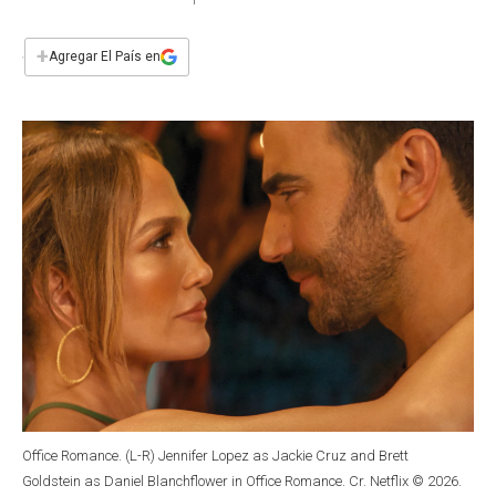
a
h
w
i
m
a
c
a
i
n
a
e
t
t
k
i
+
Agregar El País en
b
s
t
e
l
o
A
e
d
o
p
r
I
k
p
n
Office Romance. (L-R) Jennifer Lopez as Jackie Cruz and Brett
Goldstein as Daniel Blanchflower in Office Romance. Cr. Netflix © 2026.