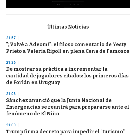
0
s
e
c
Últimas Noticias
o
n
21:57
d
"¡Volvé a Adeom!": el filoso comentario de Yesty
s
o
Prieto a Valeria Ripoll en plena Cena de Famosos
f
3
21:26
3
s
De mostrar su práctica a incrementar la
e
cantidad de jugadores citados: los primeros días
c
de Forlán en Uruguay
o
n
d
21:08
s
Sánchez anunció que la Junta Nacional de
Emergencias se reunirá para prepararse ante el
fenómeno de El Niño
21:00
Trump firma decreto para impedir el "turismo"