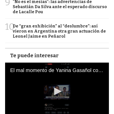
9
"No es el mesías": las advertencias de
Sebastián Da Silva ante el esperado discurso
de Lacalle Pou
10
De “gran exhibición” al “deslumbre”: así
vieron en Argentina otra gran actuación de
Leonel Jaime en Peñarol
Te puede interesar
El mal momento de Yanina Gasañol con un hincha argentino en "Subrayado"