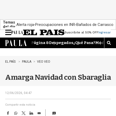
Temas
Alerta roja
Preocupaciones en INR
Bañados de Carrasco
del día:
Suscribite al 50% OFF
Ingresar
M
e
Página &
Despegados
¿Qué Pasa?
Moda
Dime
n
M
u
o
s
t
EL PAÍS
PAULA
VEO VEO
r
a
Amarga Navidad con Sbaraglia
r
b
�
s
12/06/2026, 04:47
q
u
Compartir esta noticia
e
F
W
T
L
E
d