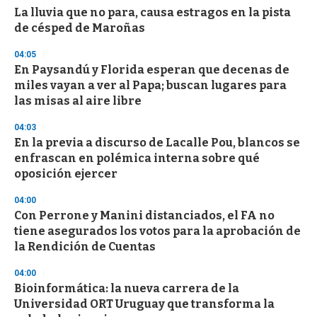
s
La lluvia que no para, causa estragos en la pista
e
de césped de Maroñas
c
o
04:05
n
d
En Paysandú y Florida esperan que decenas de
s
miles vayan a ver al Papa; buscan lugares para
las misas al aire libre
04:03
En la previa a discurso de Lacalle Pou, blancos se
enfrascan en polémica interna sobre qué
oposición ejercer
04:00
Con Perrone y Manini distanciados, el FA no
tiene asegurados los votos para la aprobación de
la Rendición de Cuentas
04:00
Bioinformática: la nueva carrera de la
Universidad ORT Uruguay que transforma la