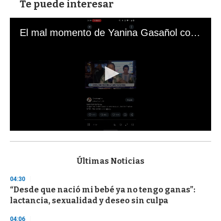
Te puede interesar
El mal momento de Yanina Gasañol con un hincha argentino en "Subrayado"
0
s
e
c
Últimas Noticias
o
n
04:30
d
“Desde que nació mi bebé ya no tengo ganas”:
s
o
lactancia, sexualidad y deseo sin culpa
f
3
04:06
3