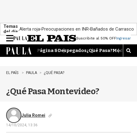
Temas
Alerta roja
Preocupaciones en INR
Bañados de Carrasco
del día:
Suscribite al 50% OFF
Ingresar
M
e
Página &
Despegados
¿Qué Pasa?
Moda
Dime
n
M
u
o
s
t
EL PAÍS
PAULA
¿QUÉ PASA?
r
a
¿Qué Pasa Montevideo?
r
b
�
s
q
Julia Romei
u
14/10/2024, 13:36
e
d