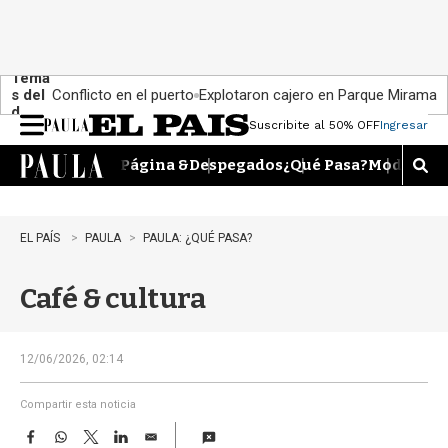
Tema
s del
Conflicto en el puerto
Explotaron cajero en Parque Miramar
día:
Suscribite al 50% OFF
Ingresar
M
e
Página &
Despegados
¿Qué Pasa?
Moda
Dime
n
M
u
o
s
t
EL PAÍS
PAULA
PAULA: ¿QUÉ PASA?
r
a
Café & cultura
r
b
�
s
12/06/2026, 02:14
q
u
Compartir esta noticia
e
F
W
T
L
E
d