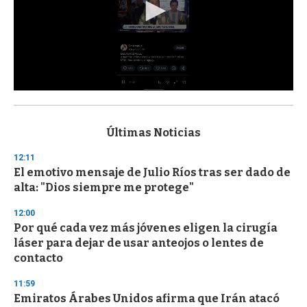
0
s
e
c
Últimas Noticias
o
n
12:11
d
El emotivo mensaje de Julio Ríos tras ser dado de
s
o
alta: "Dios siempre me protege"
f
3
12:00
3
s
Por qué cada vez más jóvenes eligen la cirugía
e
láser para dejar de usar anteojos o lentes de
c
contacto
o
n
d
11:59
s
Emiratos Árabes Unidos afirma que Irán atacó