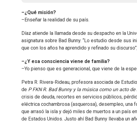
–¿Qué misión?
–Enseñar la realidad de su país.
Díaz atiende la llamada desde su despacho en la Uni
asignatura sobre Bad Bunny. “Lo estudio desde sus ini
que con los años ha aprendido y refinado su discurso”,
–¿Y esa consciencia viene de familia?
–Yo pienso que es generacional, que viene de la especí
Petra R. Rivera-Rideau, profesora asociada de Estudi
de
P FKN R. Bad Bunny
y la música como un acto de 
crisis de deuda, recortes en servicios públicos, pérdi
eléctrica cochambrosa (asquerosa), desempleo, una for
que arrasó la isla y dejó miles de muertos a un país e
de Estados Unidos. Justo ahí Bad Bunny llevaba un 