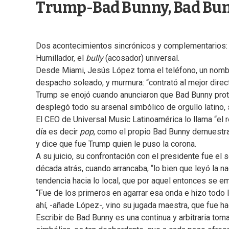
Trump-Bad Bunny, Bad B
Dos acontecimientos sincrónicos y complementarios: l
Humillador, el
bully
(acosador) universal.
Desde Miami, Jesús López toma el teléfono, un nomb
despacho soleado, y murmura: “contrató al mejor dire
Trump se enojó cuando anunciaron que Bad Bunny prot
desplegó todo su arsenal simbólico de orgullo latino,
El CEO de Universal Music Latinoamérica lo llama “el 
día es decir
pop
, como el propio Bad Bunny demuestr
y dice que fue Trump quien le puso la corona.
A su juicio, su confrontación con el presidente fue el
década atrás, cuando arrancaba, “lo bien que leyó la n
tendencia hacia lo local, que por aquel entonces se e
“Fue de los primeros en agarrar esa onda e hizo todo l
ahí, -añade López-, vino su jugada maestra, que fue h
Escribir de Bad Bunny es una continua y arbitraria tom