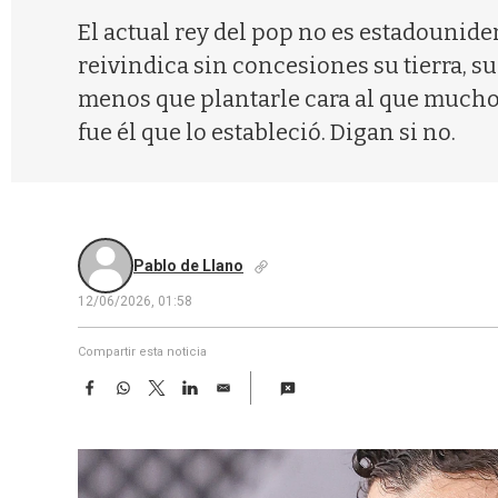
El actual rey del pop no es estadounide
reivindica sin concesiones su tierra, su
menos que plantarle cara al que muchos
fue él que lo estableció. Digan si no.
Pablo de Llano
12/06/2026, 01:58
Compartir esta noticia
F
W
T
L
E
a
h
w
i
m
c
a
i
n
a
e
t
t
k
i
b
s
t
e
l
o
A
e
d