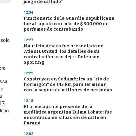
juega de callado”
12:34
Funcionario de la Guardia Republicana
fue atrapado con más de $ 300.000 en
perfumes de contrabando
 solo
12:27
Mauricio Amaro fue presentado en
Atlanta United: los detalles de su
contratación tras dejar Defensor
Sporting
ra.
12:22
Construyen en Sudamérica un "río de
essa
hormigón" de 145 km para terminar
de
con la sequía de millones de personas
a
12:18
17,
El preocupante presente de la
ndono
mediática argentina Zulma Lobato: fue
encontrada en situación de calle en
Paraná
12:02