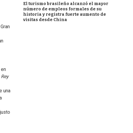
El turismo brasileño alcanzó el mayor
número de empleos formales de su
historia y registra fuerte aumento de
visitas desde China
l Gran
un
 en
a
Rey
e una
a
 justo