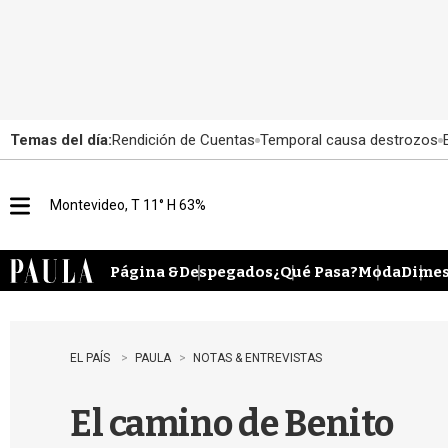
Temas del día:
Rendición de Cuentas
Temporal causa destrozos
Montevideo, T 11° H 63%
M
e
n
u
Página &
Despegados
¿Qué Pasa?
Moda
Dimes
EL PAÍS
PAULA
NOTAS & ENTREVISTAS
El camino de Benito