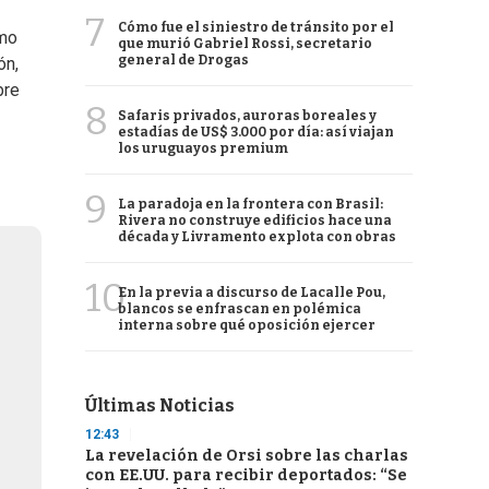
7
Cómo fue el siniestro de tránsito por el
imo
que murió Gabriel Rossi, secretario
general de Drogas
ón,
bre
8
Safaris privados, auroras boreales y
estadías de US$ 3.000 por día: así viajan
los uruguayos premium
9
La paradoja en la frontera con Brasil:
Rivera no construye edificios hace una
década y Livramento explota con obras
10
En la previa a discurso de Lacalle Pou,
blancos se enfrascan en polémica
interna sobre qué oposición ejercer
Últimas Noticias
12:43
La revelación de Orsi sobre las charlas
con EE.UU. para recibir deportados: “Se