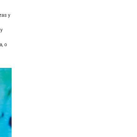
zas y
ny
a, o