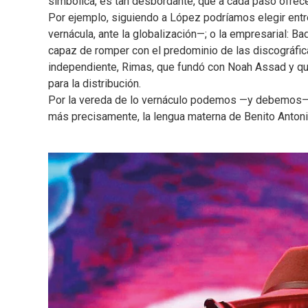
simbólica, es tan desbordante, que a cada paso ofrec
Por ejemplo, siguiendo a López podríamos elegir entre
vernácula, ante la globalización—; o la empresarial: B
capaz de romper con el predominio de las discográfic
independiente, Rimas, que fundó con Noah Assad y que
para la distribución.
Por la vereda de lo vernáculo podemos —y debemos— to
más precisamente, la lengua materna de Benito Antonio