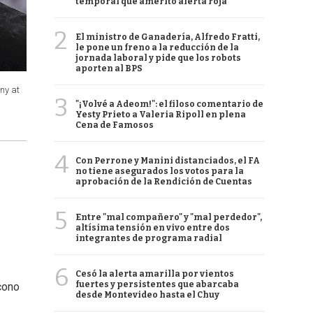
temporal que ameritó alerta roja
2
El ministro de Ganadería, Alfredo Fratti,
le pone un freno a la reducción de la
jornada laboral y pide que los robots
aporten al BPS
ny at
3
"¡Volvé a Adeom!": el filoso comentario de
Yesty Prieto a Valeria Ripoll en plena
Cena de Famosos
4
Con Perrone y Manini distanciados, el FA
no tiene asegurados los votos para la
aprobación de la Rendición de Cuentas
5
Entre "mal compañero" y "mal perdedor",
altísima tensión en vivo entre dos
integrantes de programa radial
6
Cesó la alerta amarilla por vientos
fuertes y persistentes que abarcaba
ícono
desde Montevideo hasta el Chuy