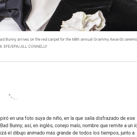
ad Bunny arrives on the red carpet for the 68th annual Grammy Awards ceremo
026. EFE/EPA/JILL CONNELLY
spiró en una foto suya de niño, en la que salía disfrazado de ese
e Bad Bunny; así, en inglés, conejo malo, nombre que remite a un 
uizá el dibujo animado más grande de todos los tiempos, junto a