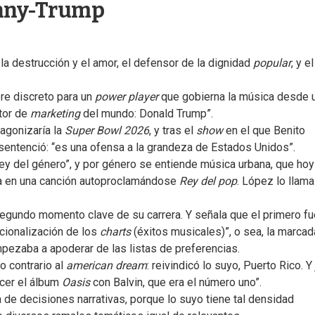
unny-Trump
a destrucción y el amor, el defensor de la dignidad
popular
, y e
re discreto para un
power player
que gobierna la música desde 
ctor de
marketing
del mundo: Donald Trump”.
agonizaría la
Super Bowl 2026
, y tras el
show
en el que Benito
 sentenció: “es una ofensa a la grandeza de Estados Unidos”.
rey del género”, y por género se entiende música urbana, que hoy
a en una canción autoproclamándose
Rey del pop
. López lo llam
 segundo momento clave de su carrera. Y señala que el primero fu
acionalización de los
charts
(éxitos musicales)”, o sea, la marcad
mpezaba a apoderar de las listas de preferencias.
o contrario al
american dream
: reivindicó lo suyo, Puerto Rico. Y
acer el álbum
Oasis
con Balvin, que era el número uno”.
a de decisiones narrativas, porque lo suyo tiene tal densidad