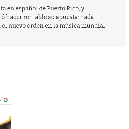
s
ta en español de Puerto Rico, y
q
u
ogró hacer rentable su apuesta; nada
e
y, el nuevo orden en la música mundial
d
a
 en