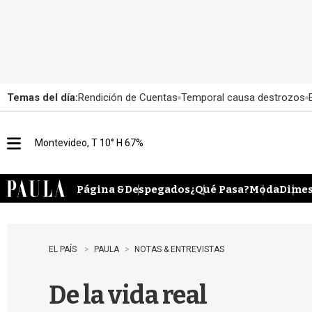
Temas del día:
Rendición de Cuentas
Temporal causa destrozos
Montevideo, T 10° H 67%
M
e
n
u
Página &
Despegados
¿Qué Pasa?
Moda
Dimes
EL PAÍS
PAULA
NOTAS & ENTREVISTAS
De la vida real