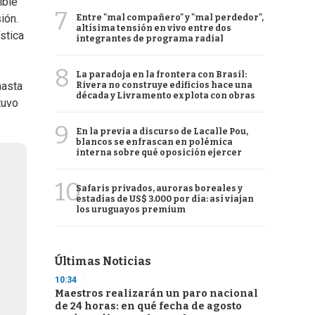
ible
7
ión.
Entre "mal compañero" y "mal perdedor",
altísima tensión en vivo entre dos
stica
integrantes de programa radial
8
La paradoja en la frontera con Brasil:
hasta
Rivera no construye edificios hace una
década y Livramento explota con obras
tuvo
9
En la previa a discurso de Lacalle Pou,
blancos se enfrascan en polémica
interna sobre qué oposición ejercer
10
Safaris privados, auroras boreales y
estadías de US$ 3.000 por día: así viajan
los uruguayos premium
Últimas Noticias
10:34
Maestros realizarán un paro nacional
de 24 horas: en qué fecha de agosto