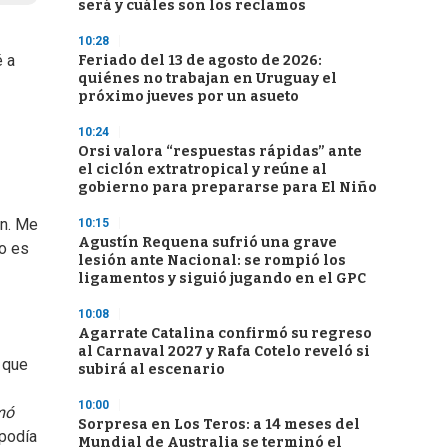
será y cuáles son los reclamos
10:28
é a
Feriado del 13 de agosto de 2026:
quiénes no trabajan en Uruguay el
próximo jueves por un asueto
10:24
Orsi valora “respuestas rápidas” ante
el ciclón extratropical y reúne al
gobierno para prepararse para El Niño
an. Me
10:15
Agustín Requena sufrió una grave
no es
lesión ante Nacional: se rompió los
ligamentos y siguió jugando en el GPC
10:08
Agarrate Catalina confirmó su regreso
al Carnaval 2027 y Rafa Cotelo reveló si
 que
subirá al escenario
10:00
mó
Sorpresa en Los Teros: a 14 meses del
 podía
Mundial de Australia se terminó el