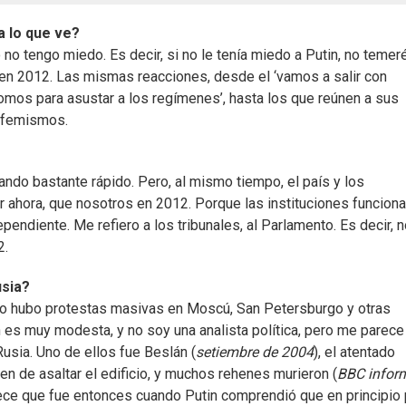
 lo que ve?
o tengo miedo. Es decir, si no le tenía miedo a Putin, no temer
 2012. Las mismas reacciones, desde el ‘vamos a salir con
mos para asustar a los regímenes’, hasta los que reúnen a sus
eufemismos.
ando bastante rápido. Pero, al mismo tiempo, el país y los
 ahora, que nosotros en 2012. Porque las instituciones funcion
ependiente. Me refiero a los tribunales, al Parlamento. Es decir, 
2.
usia?
o hubo protestas masivas en Moscú, San Petersburgo y otras
 es muy modesta, y no soy una analista política, pero me parece
Rusia. Uno de ellos fue Beslán (
setiembre de 2004
), el atentado
den de asaltar el edificio, y muchos rehenes murieron (
BBC infor
rece que fue entonces cuando Putin comprendió que en principio