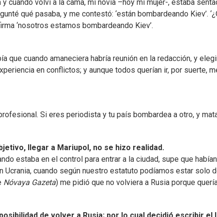
y cuando volví a la cama, mi novia –hoy mi mujer-, estaba senta
pregunté qué pasaba, y me contestó: ‘están bombardeando Kiev’. ‘
nfirma ‘nosotros estamos bombardeando Kiev’.
a que cuando amaneciera habría reunión en la redacción, y elegi
xperiencia en conflictos; y aunque todos querían ir, por suerte, m
rofesional. Si eres periodista y tu país bombardea a otro, y mat
etivo, llegar a Mariupol, no se hizo realidad.
o estaba en el control para entrar a la ciudad, supe que habían
en Ucrania, cuando según nuestro estatuto podíamos estar solo d
de
Nóvaya Gazeta
) me pidió que no volviera a Rusia porque querí
posibilidad de volver a Rusia; por lo cual decidió escribir el l