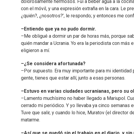
dolorosamente hermosos. Fui a beber agua a la cocina 
con el móvil, y una expresión extraña en la cara. Le 
¿quién?, ¿nosotros?’, le respondo; y entonces me co
–Entiendo que ya no pudo dormir.
–Me obligué a dormir un par de horas más, porque sabí
quién mandar a Ucrania. Yo era la periodista con más e
eligieron a mí.
–¿Se considera afortunada?
–Por supuesto. Era muy importante para mi identidad p
gente, tienes que estar allí, junto a esas personas.
–Estuvo en varias ciudades ucranianas, pero su obj
–Lamento muchísimo no haber llegado a Mariupol. Cuand
cerrado mi periódico. Y yo llevaba ya cinco semanas 
Tuve que salir, y cuando lo hice, Muratov (el director 
matarme.
–Así que se quedó sin el trabajo en el diario, y sin 