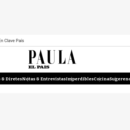
En Clave País
 & Diretes
Notas & Entrevistas
Imperdibles
Cocina
Sugerenc