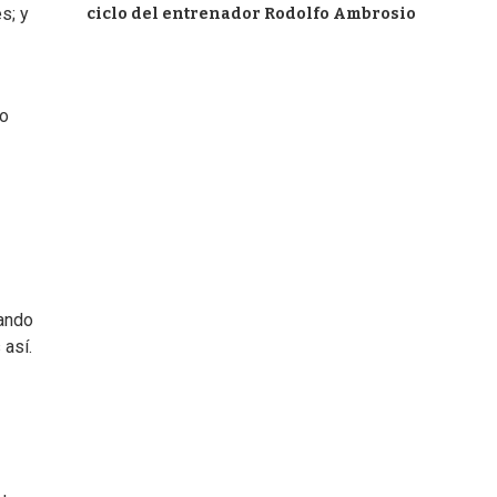
s; y
ciclo del entrenador Rodolfo Ambrosio
no
uando
 así.