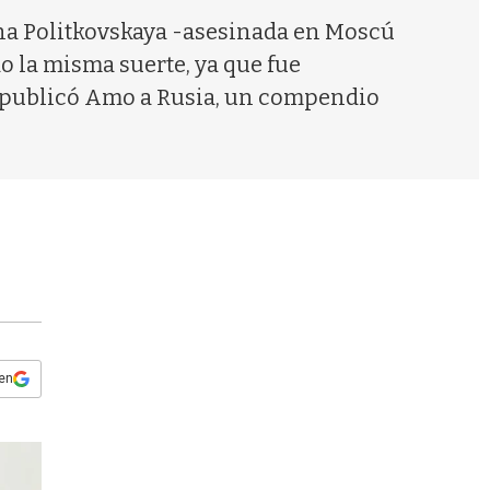
s
nna Politkovskaya -asesinada en Moscú
q
u
 la misma suerte, ya que fue
e
a, publicó Amo a Rusia, un compendio
d
a
 en