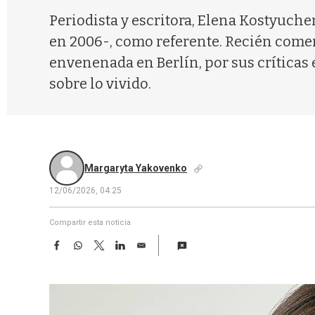
Periodista y escritora, Elena Kostyuch
en 2006-, como referente. Recién comen
envenenada en Berlín, por sus críticas
sobre lo vivido.
Margaryta Yakovenko
12/06/2026, 04:25
Compartir esta noticia
F
W
T
L
E
a
h
w
i
m
c
a
i
n
a
e
t
t
k
i
b
s
t
e
l
o
A
e
d