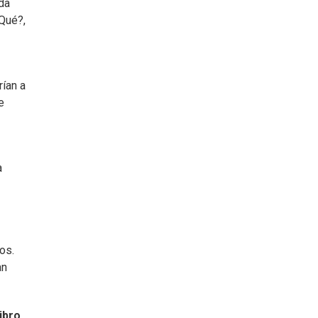
da
¿Qué?,
rían a
e
a
os.
an
ibro.