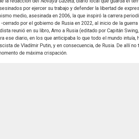
de la redacción del
Nóvaya Gazeta
, diario local que guarda el terr
esinados por ejercer su trabajo y defender la libertad de expres
smo medio, asesinada en 2006, la que inspiró la carrera periodí
-cerrado por el gobierno de Rusia en 2022, al inicio de la guerra
iodista reunió en su libro, Amo a Rusia (editado por Capitán Swing,
ara ese diario, en los que anticipaba lo que todo el mundo intuía, 
ascista de Vladímir Putin, y en consecuencia, de Rusia. De allí no 
n momento de máxima crispación.