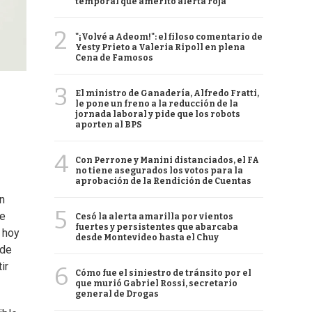
temporal que ameritó alerta roja
2
"¡Volvé a Adeom!": el filoso comentario de
Yesty Prieto a Valeria Ripoll en plena
Cena de Famosos
3
El ministro de Ganadería, Alfredo Fratti,
le pone un freno a la reducción de la
jornada laboral y pide que los robots
aporten al BPS
4
Con Perrone y Manini distanciados, el FA
no tiene asegurados los votos para la
aprobación de la Rendición de Cuentas
n
5
ue
Cesó la alerta amarilla por vientos
fuertes y persistentes que abarcaba
 hoy
desde Montevideo hasta el Chuy
 de
ir
6
Cómo fue el siniestro de tránsito por el
que murió Gabriel Rossi, secretario
general de Drogas