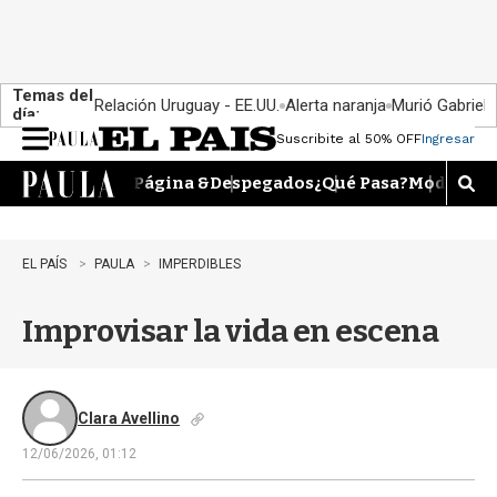
Temas del
Relación Uruguay - EE.UU.
Alerta naranja
Murió Gabriel 
día:
Suscribite al 50% OFF
Ingresar
M
e
Página &
Despegados
¿Qué Pasa?
Moda
Dime
n
M
u
o
s
t
EL PAÍS
PAULA
IMPERDIBLES
r
a
Improvisar la vida en escena
r
b
�
s
q
Clara Avellino
u
12/06/2026, 01:12
e
d