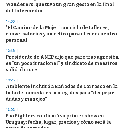
c
Wanderers, que tuvo un gran gesto en la final
o
n
del Intermedio
d
s
14:00
"El Camino de la Mujer": un ciclo de talleres,
conversatorios y un retiro para el reencuentro
personal
13:48
Presidente de ANEP dijo que paro tras agresión
es "un poco irracional" y sindicato de maestros
salió al cruce
13:25
Ambiente incluirá a Bañados de Carrasco en la
lista de humedales protegidos para “despejar
dudas y manejos”
13:02
Foo Fighters confirmó su primer show en
Uruguay: fecha, lugar, precios y cómo será la