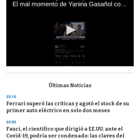
El mal momento de Yanina Gasañol con un hincha argentino en "Subrayado"
0
s
e
c
Últimas Noticias
o
n
03:10
d
Ferrari superó las críticas y agotó el stock de su
s
o
primer auto eléctrico en solo dos meses
f
3
03:05
3
s
Fauci, el científico que dirigió a EE.UU. ante el
e
Covid-19, podría ser condenado: las claves del
c