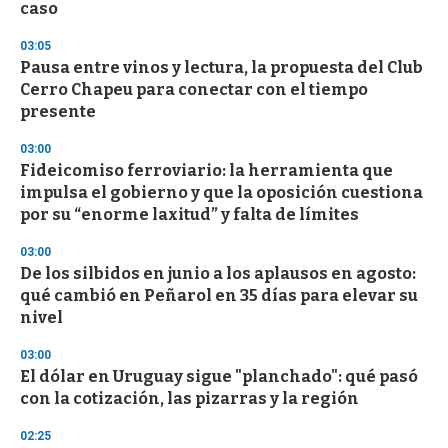
caso
o
n
d
03:05
s
Pausa entre vinos y lectura, la propuesta del Club
Cerro Chapeu para conectar con el tiempo
presente
03:00
Fideicomiso ferroviario: la herramienta que
impulsa el gobierno y que la oposición cuestiona
por su “enorme laxitud” y falta de límites
03:00
De los silbidos en junio a los aplausos en agosto:
qué cambió en Peñarol en 35 días para elevar su
nivel
03:00
El dólar en Uruguay sigue "planchado": qué pasó
con la cotización, las pizarras y la región
02:25