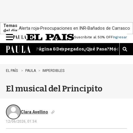
Temas
Alerta roja
Preocupaciones en INR
Bañados de Carrasco
del día:
Suscribite al 50% OFF
Ingresar
M
e
Página &
Despegados
¿Qué Pasa?
Moda
Dime
n
M
u
o
s
t
EL PAÍS
PAULA
IMPERDIBLES
r
a
El musical del Principito
r
b
�
s
q
Clara Avellino
u
12/06/2026, 01:34
e
d