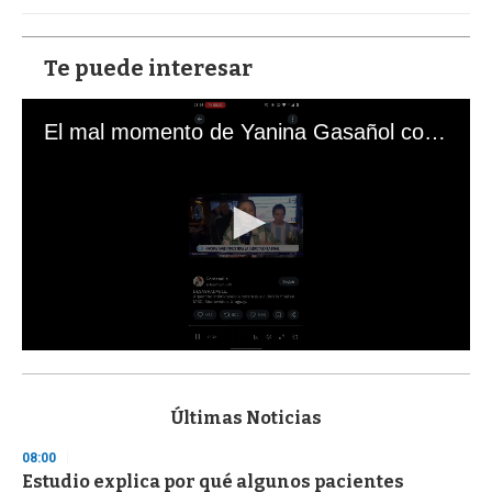
Te puede interesar
El mal momento de Yanina Gasañol con un hincha argentino en "Subrayado"
0
s
e
c
Últimas Noticias
o
n
08:00
d
Estudio explica por qué algunos pacientes
s