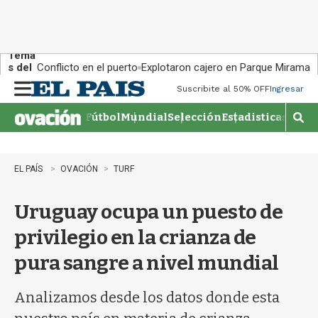
Tema
s del
Conflicto en el puerto
Explotaron cajero en Parque Miramar
día:
Suscribite al 50% OFF
Ingresar
M
e
Fútbol
Mundial
Selección
Estadisticas
Agen
n
M
u
o
s
t
EL PAÍS
OVACIÓN
TURF
r
a
Uruguay ocupa un puesto de
r
b
privilegio en la crianza de
�
s
pura sangre a nivel mundial
q
u
e
Analizamos desde los datos donde esta
d