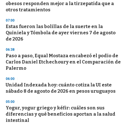
o
obesos responden mejor a la tirzepatida que a
f
otros tratamientos
3
3
s
07:00
e
Estas fueron las bolillas de la suerte en la
c
Quiniela y Tómbola de ayer viernes 7 de agosto
o
n
de 2026
d
s
06:38
Paso a paso, Equal Mostaza encabezó el podio de
Carlos Daniel Etchechoury en el Comparación de
Palermo
06:00
Unidad Indexada hoy: cuánto cotiza la UI este
sábado 8 de agosto de 2026 en pesos uruguayos
05:00
Yogur, yogur griego y kéfir: cuáles son sus
diferencias y qué beneficios aportan a la salud
intestinal