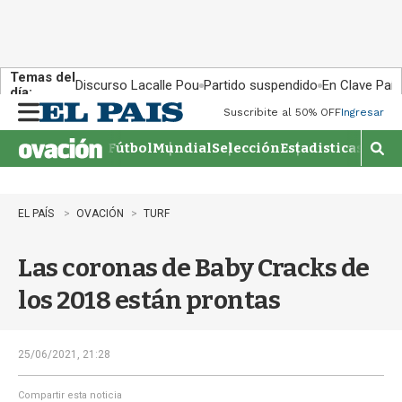
Temas del
Discurso Lacalle Pou
Partido suspendido
En Clave País
día:
Suscribite al 50% OFF
Ingresar
M
e
Fútbol
Mundial
Selección
Estadisticas
Agen
n
M
u
o
s
t
EL PAÍS
OVACIÓN
TURF
r
a
Las coronas de Baby Cracks de
r
b
los 2018 están prontas
�
s
q
u
25/06/2021, 21:28
e
d
Compartir esta noticia