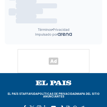
EL PAÍS STAFF
AYUDA
POLÍTICAS DE PRIVACIDAD
MAPA DEL SITIO
ANUNCIANTES
f
t
i
l
y
t
g
w
t