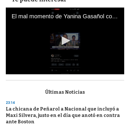
El mal momento de Yanina Gasañol con un hincha argentino en "Subrayado"
0
s
e
c
Últimas Noticias
o
n
23:14
d
La chicana de Peñarol a Nacional que incluyó a
s
o
Maxi Silvera, justo en el día que anotó en contra
f
ante Boston
3
3