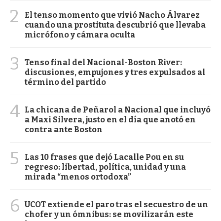
2
El tenso momento que vivió Nacho Álvarez
cuando una prostituta descubrió que llevaba
micrófono y cámara oculta
3
Tenso final del Nacional-Boston River:
discusiones, empujones y tres expulsados al
término del partido
4
La chicana de Peñarol a Nacional que incluyó
a Maxi Silvera, justo en el día que anotó en
contra ante Boston
5
Las 10 frases que dejó Lacalle Pou en su
regreso: libertad, política, unidad y una
mirada “menos ortodoxa”
6
UCOT extiende el paro tras el secuestro de un
chofer y un ómnibus: se movilizarán este