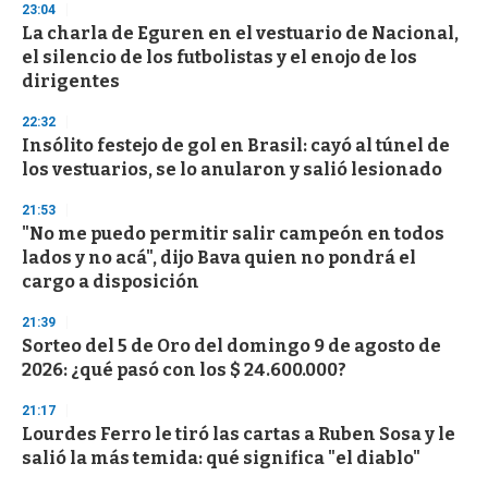
s
23:04
e
La charla de Eguren en el vestuario de Nacional,
c
el silencio de los futbolistas y el enojo de los
o
n
dirigentes
d
s
22:32
Insólito festejo de gol en Brasil: cayó al túnel de
los vestuarios, se lo anularon y salió lesionado
21:53
"No me puedo permitir salir campeón en todos
lados y no acá", dijo Bava quien no pondrá el
cargo a disposición
21:39
Sorteo del 5 de Oro del domingo 9 de agosto de
2026: ¿qué pasó con los $ 24.600.000?
21:17
Lourdes Ferro le tiró las cartas a Ruben Sosa y le
salió la más temida: qué significa "el diablo"