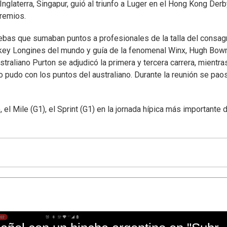
glaterra, Singapur, guió al triunfo a Luger en el Hong Kong Derb
premios.
uebas que sumaban puntos a profesionales de la talla del consa
ockey Longines del mundo y guía de la fenomenal Winx, Hugh Bow
traliano Purton se adjudicó la primera y tercera carrera, mientra
o pudo con los puntos del australiano. Durante la reunión se pao
l Mile (G1), el Sprint (G1) en la jornada hípica más importante 