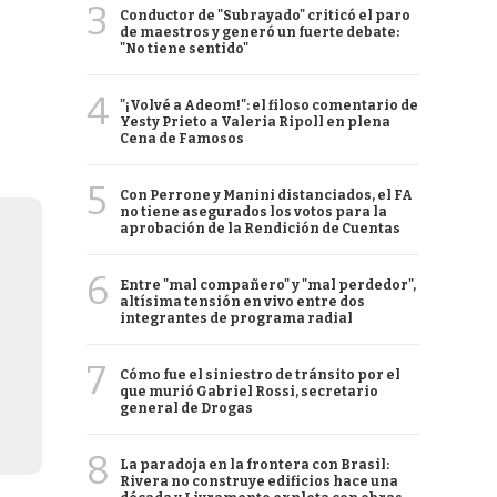
3
Conductor de "Subrayado" criticó el paro
de maestros y generó un fuerte debate:
"No tiene sentido"
4
"¡Volvé a Adeom!": el filoso comentario de
Yesty Prieto a Valeria Ripoll en plena
Cena de Famosos
5
Con Perrone y Manini distanciados, el FA
no tiene asegurados los votos para la
aprobación de la Rendición de Cuentas
6
Entre "mal compañero" y "mal perdedor",
altísima tensión en vivo entre dos
integrantes de programa radial
7
Cómo fue el siniestro de tránsito por el
que murió Gabriel Rossi, secretario
general de Drogas
8
La paradoja en la frontera con Brasil:
Rivera no construye edificios hace una