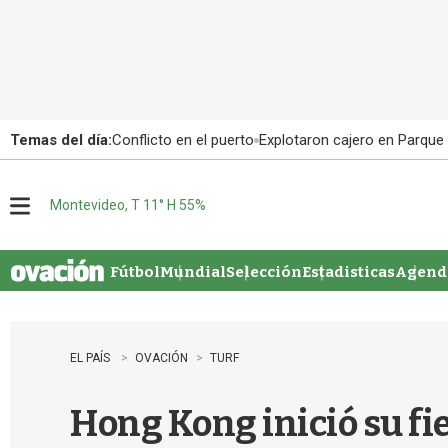
Temas del día:
Conflicto en el puerto
Explotaron cajero en Parque
Montevideo, T 11° H 55%
M
e
n
u
Fútbol
Mundial
Selección
Estadisticas
Agenda
EL PAÍS
OVACIÓN
TURF
Hong Kong inició su fie