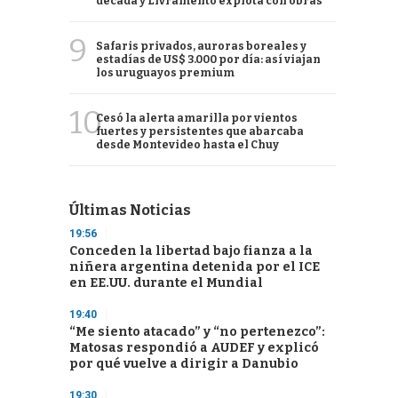
década y Livramento explota con obras
9
Safaris privados, auroras boreales y
estadías de US$ 3.000 por día: así viajan
los uruguayos premium
10
Cesó la alerta amarilla por vientos
fuertes y persistentes que abarcaba
desde Montevideo hasta el Chuy
Últimas Noticias
19:56
Conceden la libertad bajo fianza a la
niñera argentina detenida por el ICE
en EE.UU. durante el Mundial
19:40
“Me siento atacado” y “no pertenezco”:
Matosas respondió a AUDEF y explicó
por qué vuelve a dirigir a Danubio
19:30