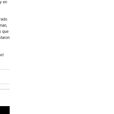
y en
grado
man,
s que
staron
del