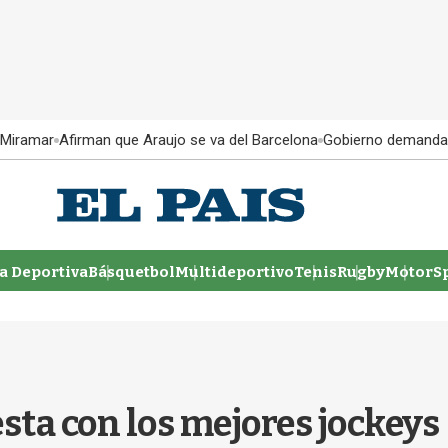
 Miramar
Afirman que Araujo se va del Barcelona
Gobierno demanda
 Deportiva
Básquetbol
Multideportivo
Tenis
Rugby
MotorSp
sta con los mejores jockeys