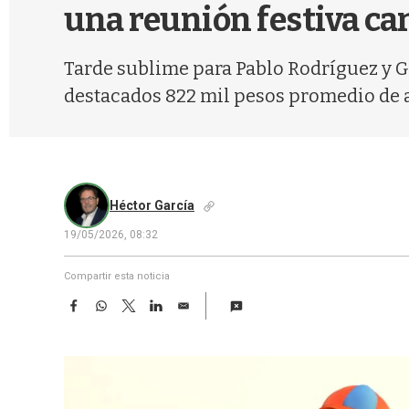
una reunión festiva ca
Tarde sublime para Pablo Rodríguez y 
destacados 822 mil pesos promedio de 
Héctor García
19/05/2026, 08:32
Compartir esta noticia
F
W
T
L
E
a
h
w
i
m
c
a
i
n
a
e
t
t
k
i
b
s
t
e
l
o
A
e
d