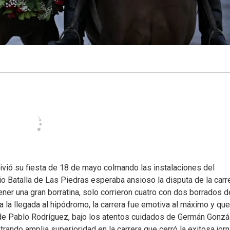
ivió su fiesta de 18 de mayo colmando las instalaciones del
o Batalla de Las Piedras esperaba ansioso la disputa de la carr
ner una gran borratina, solo corrieron cuatro con dos borrados d
 la llegada al hipódromo, la carrera fue emotiva al máximo y qu
de Pablo Rodríguez, bajo los atentos cuidados de Germán Gonzá
ando amplia superioridad en la carrera que cerró la exitosa jorn