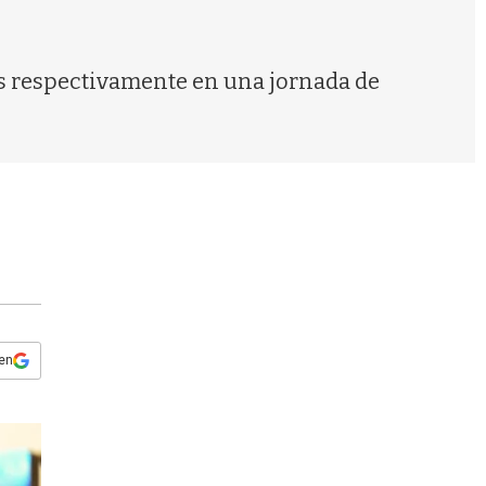
s
q
u
e
es respectivamente en una jornada de
d
a
 en