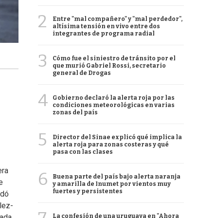
2
Entre "mal compañero" y "mal perdedor",
altísima tensión en vivo entre dos
integrantes de programa radial
3
Cómo fue el siniestro de tránsito por el
que murió Gabriel Rossi, secretario
general de Drogas
4
Gobierno declaró la alerta roja por las
condiciones meteorológicas en varias
zonas del país
5
Director del Sinae explicó qué implica la
alerta roja para zonas costeras y qué
pasa con las clases
era
6
Buena parte del país bajo alerta naranja
e
y amarilla de Inumet por vientos muy
fuertes y persistentes
edó
lez-
La confesión de una uruguaya en "Ahora
ada.