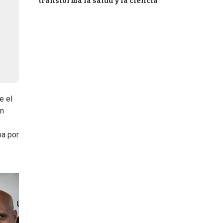
transforma la salud y la ciencia
e el
en
ba por