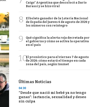
7
Caigo" Argentina que descolocó a Darío
Barassi y se hizo viral
8
El boleto ganador de la Lotería Nacional
de España del jueves 6 de agosto de 2026 y
los números con reintegro
9
Qué significa la alerta roja decretada por
el gobierno y cómo se activa la operativa
en el país
10
El pronóstico para el viernes 7 de agosto
de 2026: cómo estará el tiempo en cada
zona del país, según Inumet
Últimas Noticias
04:30
“Desde que nació mi bebé ya no tengo
ganas”: lactancia, sexualidad y deseo
sin culpa