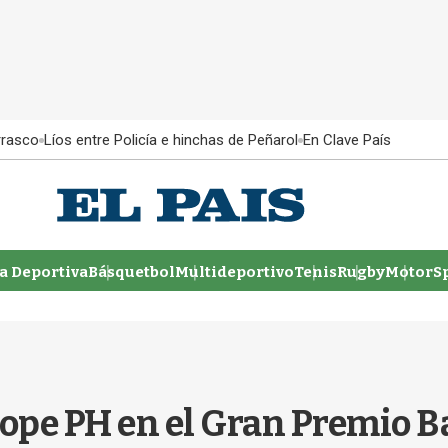
rrasco
Líos entre Policía e hinchas de Peñarol
En Clave País
 Deportiva
Básquetbol
Multideportivo
Tenis
Rugby
MotorSp
ope PH en el Gran Premio Ba