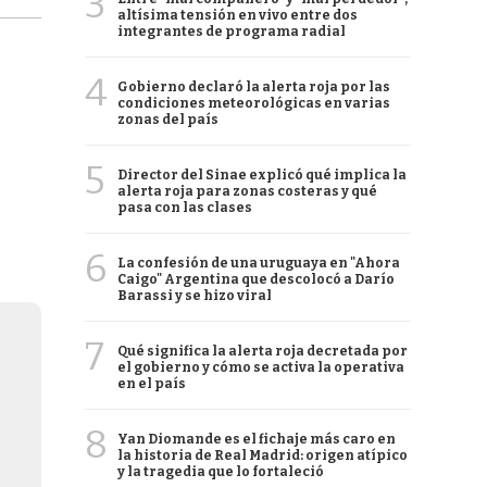
3
altísima tensión en vivo entre dos
integrantes de programa radial
4
Gobierno declaró la alerta roja por las
condiciones meteorológicas en varias
zonas del país
5
Director del Sinae explicó qué implica la
alerta roja para zonas costeras y qué
pasa con las clases
6
La confesión de una uruguaya en "Ahora
Caigo" Argentina que descolocó a Darío
Barassi y se hizo viral
7
Qué significa la alerta roja decretada por
el gobierno y cómo se activa la operativa
en el país
8
Yan Diomande es el fichaje más caro en
la historia de Real Madrid: origen atípico
y la tragedia que lo fortaleció