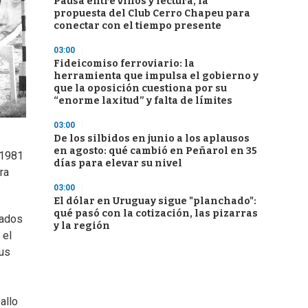
Pausa entre vinos y lectura, la
propuesta del Club Cerro Chapeu para
conectar con el tiempo presente
03:00
Fideicomiso ferroviario: la
herramienta que impulsa el gobierno y
que la oposición cuestiona por su
“enorme laxitud” y falta de límites
03:00
De los silbidos en junio a los aplausos
en agosto: qué cambió en Peñarol en 35
 1981
días para elevar su nivel
ra
03:00
El dólar en Uruguay sigue "planchado":
qué pasó con la cotización, las pizarras
dados
y la región
 el
tus
allo