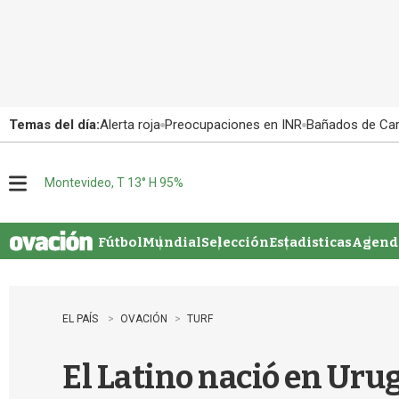
Temas del día:
Alerta roja
Preocupaciones en INR
Bañados de Ca
Montevideo, T 13° H 95%
M
e
n
u
Fútbol
Mundial
Selección
Estadisticas
Agenda
EL PAÍS
OVACIÓN
TURF
El Latino nació en Uru