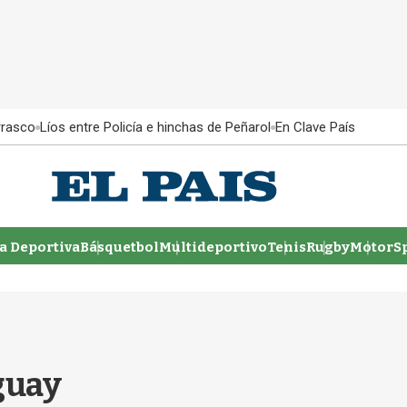
rrasco
Líos entre Policía e hinchas de Peñarol
En Clave País
 Deportiva
Básquetbol
Multideportivo
Tenis
Rugby
MotorSp
guay