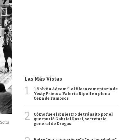
Las Más Vistas
1
"¡Volvé a Adeom!": el filoso comentario de
Yesty Prieto a Valeria Ripoll en plena
Cena de Famosos
2
Cómo fue el siniestro de tránsito por el
que murió Gabriel Rossi, secretario
 Gotta
general de Drogas
Entre "mal compañero" y "mal perdedor",