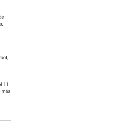
de
a,
bol,
el 11
lo más