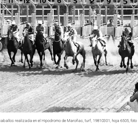
aballos realizada en el Hipodromo de Maroñas, turf, 19810301, hoja 6505, foto