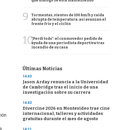
qué diálogo se está manteniendo
9
Tormentas, vientos de 100 km/h y caída
abrupta de temperatura: así avanzan el
frente frío y el ciclón
10
"Perdí todo": el conmovedor pedido de
ayuda de una periodista deportiva tras
incendio de su casa
Últimas Noticias
14:43
Jason Arday renuncia a la Universidad
de Cambridge tras el inicio de una
investigación sobre su carrera
14:43
Divercine 2026 en Montevideo trae cine
internacional, talleres y actividades
ción
gratuitas durante el mes de agosto
á
14:11