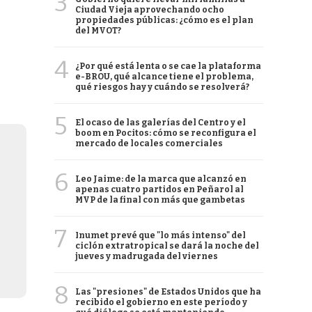
3
Ciudad Vieja aprovechando ocho
propiedades públicas: ¿cómo es el plan
del MVOT?
4
¿Por qué está lenta o se cae la plataforma
e-BROU, qué alcance tiene el problema,
qué riesgos hay y cuándo se resolverá?
5
El ocaso de las galerías del Centro y el
boom en Pocitos: cómo se reconfigura el
mercado de locales comerciales
6
Leo Jaime: de la marca que alcanzó en
apenas cuatro partidos en Peñarol al
MVP de la final con más que gambetas
7
Inumet prevé que "lo más intenso" del
ciclón extratropical se dará la noche del
jueves y madrugada del viernes
8
Las "presiones" de Estados Unidos que ha
recibido el gobierno en este período y