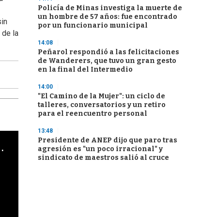
Policía de Minas investiga la muerte de
un hombre de 57 años: fue encontrado
sin
por un funcionario municipal
 de la
14:08
Peñarol respondió a las felicitaciones
de Wanderers, que tuvo un gran gesto
en la final del Intermedio
14:00
"El Camino de la Mujer": un ciclo de
talleres, conversatorios y un retiro
para el reencuentro personal
13:48
Presidente de ANEP dijo que paro tras
cha argentino en "Subrayado"
agresión es "un poco irracional" y
sindicato de maestros salió al cruce