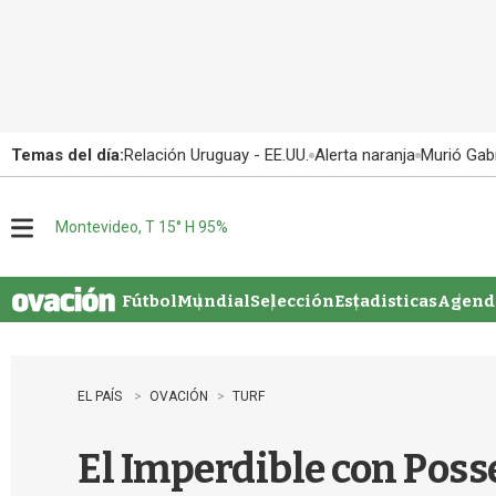
Temas del día:
Relación Uruguay - EE.UU.
Alerta naranja
Murió Gabr
Montevideo, T 15° H 95%
M
e
n
u
Fútbol
Mundial
Selección
Estadisticas
Agenda
EL PAÍS
OVACIÓN
TURF
El Imperdible con Posse