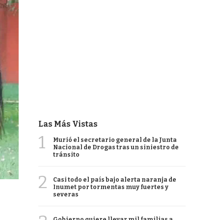
Las Más Vistas
1
Murió el secretario general de la Junta
Nacional de Drogas tras un siniestro de
tránsito
2
Casi todo el país bajo alerta naranja de
Inumet por tormentas muy fuertes y
severas
Gobierno quiere llevar mil familias a