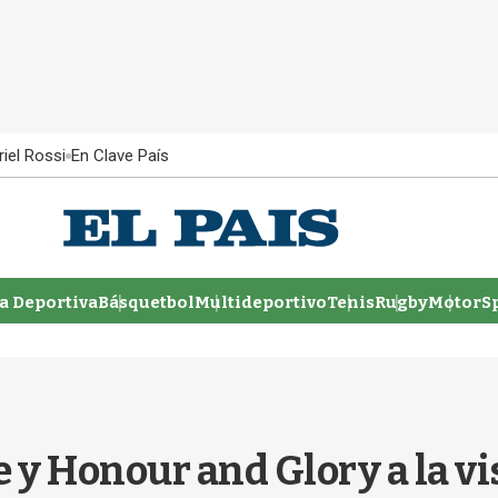
iel Rossi
En Clave País
 Deportiva
Básquetbol
Multideportivo
Tenis
Rugby
MotorSp
 y Honour and Glory a la vi