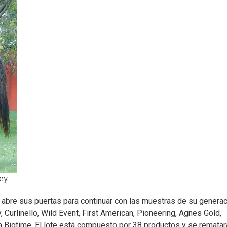
ey.
ti abre sus puertas para continuar con las muestras de su genera
Curlinello, Wild Event, First American, Pioneering, Agnes Gold,
a Bigtime. El lote está compuesto por 38 productos y se rematar