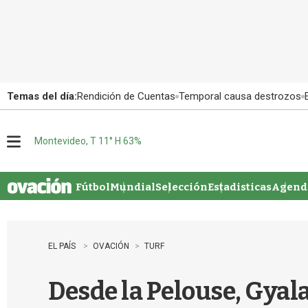
Temas del día:
Rendición de Cuentas
Temporal causa destrozos
Montevideo, T 11° H 63%
M
e
n
u
Fútbol
Mundial
Selección
Estadisticas
Agenda
EL PAÍS
OVACIÓN
TURF
Desde la Pelouse, Gyala