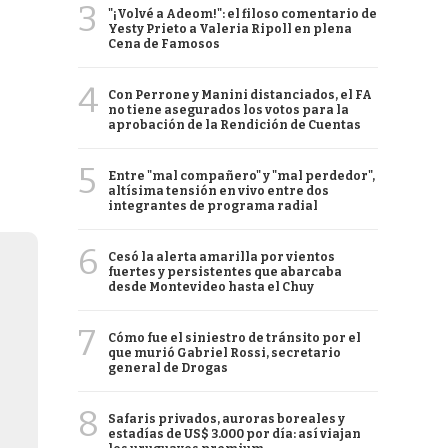
3
"¡Volvé a Adeom!": el filoso comentario de
Yesty Prieto a Valeria Ripoll en plena
Cena de Famosos
4
Con Perrone y Manini distanciados, el FA
no tiene asegurados los votos para la
aprobación de la Rendición de Cuentas
5
Entre "mal compañero" y "mal perdedor",
altísima tensión en vivo entre dos
integrantes de programa radial
6
Cesó la alerta amarilla por vientos
fuertes y persistentes que abarcaba
desde Montevideo hasta el Chuy
7
Cómo fue el siniestro de tránsito por el
que murió Gabriel Rossi, secretario
general de Drogas
8
Safaris privados, auroras boreales y
estadías de US$ 3.000 por día: así viajan