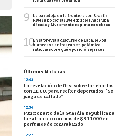
los uruguayos premium
9
La paradoja en la frontera con Brasil:
Rivera no construye edificios hace una
década y Livramento explota con obras
10
En la previa a discurso de Lacalle Pou,
blancos se enfrascan en polémica
interna sobre qué oposición ejercer
Últimas Noticias
12:43
La revelación de Orsi sobre las charlas
con EE.UU. para recibir deportados: “Se
juega de callado”
12:34
Funcionario de la Guardia Republicana
fue atrapado con más de $ 300.000 en
perfumes de contrabando
12:27