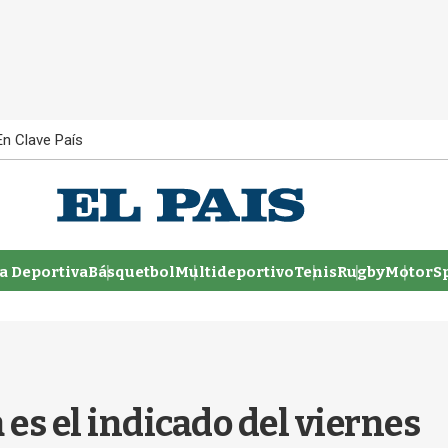
En Clave País
 Deportiva
Básquetbol
Multideportivo
Tenis
Rugby
MotorSp
 es el indicado del viernes