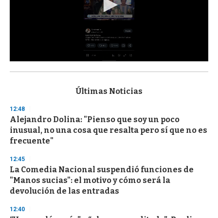
0
s
e
c
Últimas Noticias
o
n
12:48
d
Alejandro Dolina: "Pienso que soy un poco
s
o
inusual, no una cosa que resalta pero sí que no es
f
frecuente"
3
3
s
12:45
e
La Comedia Nacional suspendió funciones de
c
"Manos sucias": el motivo y cómo será la
o
n
devolución de las entradas
d
s
12:40