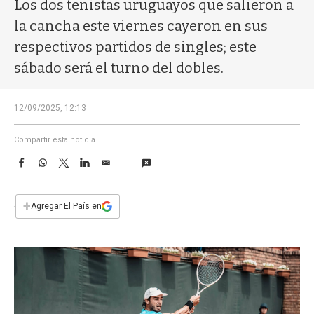
a
Los dos tenistas uruguayos que salieron a
la cancha este viernes cayeron en sus
respectivos partidos de singles; este
sábado será el turno del dobles.
12/09/2025, 12:13
Compartir esta noticia
F
W
T
L
E
a
h
w
i
m
c
a
i
n
a
e
t
t
k
i
+
Agregar El País en
b
s
t
e
l
o
A
e
d
o
p
r
I
k
p
n