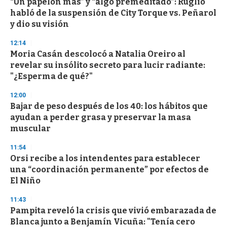
“Un papelón más” y “algo premeditado”: Ruglio
habló de la suspensión de City Torque vs. Peñarol
y dio su visión
12:14
Moria Casán descolocó a Natalia Oreiro al
revelar su insólito secreto para lucir radiante:
"¿Esperma de qué?"
12:00
Bajar de peso después de los 40: los hábitos que
ayudan a perder grasa y preservar la masa
muscular
11:54
Orsi recibe a los intendentes para establecer
una “coordinación permanente” por efectos de
El Niño
11:43
Pampita reveló la crisis que vivió embarazada de
Blanca junto a Benjamín Vicuña: "Tenía cero