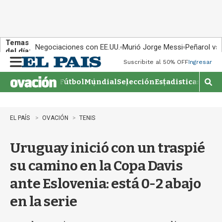
Temas
Negociaciones con EE.UU.
Murió Jorge Messi
Peñarol vs
del día:
Suscribite al 50% OFF
Ingresar
M
e
Fútbol
Mundial
Selección
Estadisticas
Agen
n
M
u
o
s
t
EL PAÍS
OVACIÓN
TENIS
r
a
Uruguay inició con un traspié
r
b
su camino en la Copa Davis
�
s
ante Eslovenia: está 0-2 abajo
q
u
en la serie
e
d