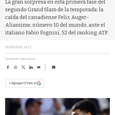
a
La gran sorpresa en esta primera fase del
segundo Grand Slam de la temporada: la
caída del canadiense Felix Auger-
Aliassime, número 10 del mundo, ante el
italiano Fabio Fognini, 52 del ranking ATP.
29/05/2023, 18:17
Compartir esta noticia
F
W
T
L
E
a
h
w
i
m
c
a
i
n
a
e
t
t
k
i
+
Agregar El País en
b
s
t
e
l
o
A
e
d
o
p
r
I
k
p
n