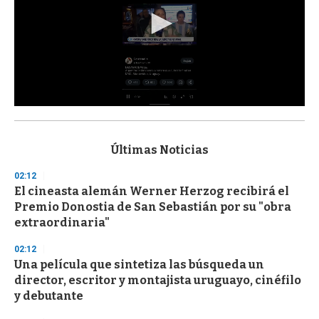
0
s
e
c
Últimas Noticias
o
n
02:12
d
El cineasta alemán Werner Herzog recibirá el
s
o
Premio Donostia de San Sebastián por su "obra
f
extraordinaria"
3
3
s
02:12
e
Una película que sintetiza las búsqueda un
c
director, escritor y montajista uruguayo, cinéfilo
o
n
y debutante
d
s