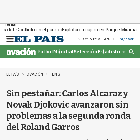
Tema
s del
Conflicto en el puerto
Explotaron cajero en Parque Miramar
día:
Suscribite al 50% OFF
Ingresar
M
e
Fútbol
Mundial
Selección
Estadisticas
Agen
n
M
u
o
s
t
EL PAÍS
OVACIÓN
TENIS
r
a
Sin pestañar: Carlos Alcaraz y
r
b
Novak Djokovic avanzaron sin
�
s
problemas a la segunda ronda
q
u
del Roland Garros
e
d