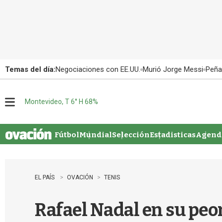
Temas del día:
Negociaciones con EE.UU.
Murió Jorge Messi
Peña
Montevideo, T 6° H 68%
M
e
n
u
Fútbol
Mundial
Selección
Estadisticas
Agenda
EL PAÍS
OVACIÓN
TENIS
Rafael Nadal en su peo