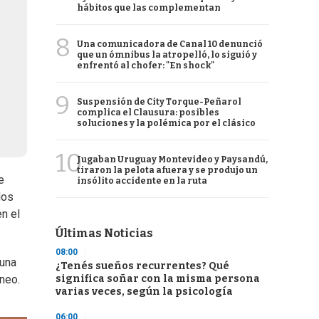
hábitos que las complementan
8
Una comunicadora de Canal 10 denunció
que un ómnibus la atropelló, lo siguió y
enfrentó al chofer: "En shock"
9
Suspensión de City Torque-Peñarol
complica el Clausura: posibles
soluciones y la polémica por el clásico
10
Jugaban Uruguay Montevideo y Paysandú,
tiraron la pelota afuera y se produjo un
e
insólito accidente en la ruta
dos
en el
Últimas Noticias
08:00
 una
¿Tenés sueños recurrentes? Qué
significa soñar con la misma persona
neo.
varias veces, según la psicología
06:00