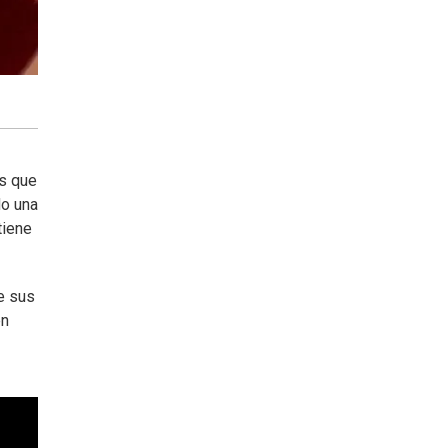
os que
do una
tiene
e sus
en