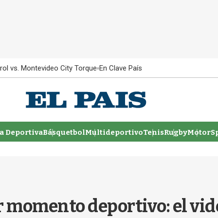
rol vs. Montevideo City Torque
En Clave País
 Deportiva
Básquetbol
Multideportivo
Tenis
Rugby
MotorSp
r momento deportivo: el vid