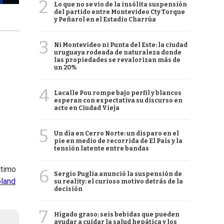
2
Lo que no se vio de la insólita suspensión
del partido entre Montevideo Cty Torque
y Peñarol en el Estadio Charrúa
3
Ni Montevideo ni Punta del Este: la ciudad
uruguaya rodeada de naturaleza donde
las propiedades se revalorizan más de
un 20%
4
Lacalle Pou rompe bajo perfil y blancos
esperan con expectativa su discurso en
acto en Ciudad Vieja
e
5
Un día en Cerro Norte: un disparo en el
pie en medio de recorrida de El País y la
tensión latente entre bandas
ltimo
6
Sergio Puglia anunció la suspensión de
land
su reality: el curioso motivo detrás de la
decisión
7
Hígado graso: seis bebidas que pueden
ayudar a cuidar la salud hepática y los