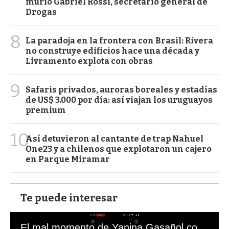
murió Gabriel Rossi, secretario general de
Drogas
8
La paradoja en la frontera con Brasil: Rivera
no construye edificios hace una década y
Livramento explota con obras
9
Safaris privados, auroras boreales y estadías
de US$ 3.000 por día: así viajan los uruguayos
premium
10
Así detuvieron al cantante de trap Nahuel
One23 y a chilenos que explotaron un cajero
en Parque Miramar
Te puede interesar
El mal momento de Yanina Gasañol con un hincha argentino en "Subrayado"