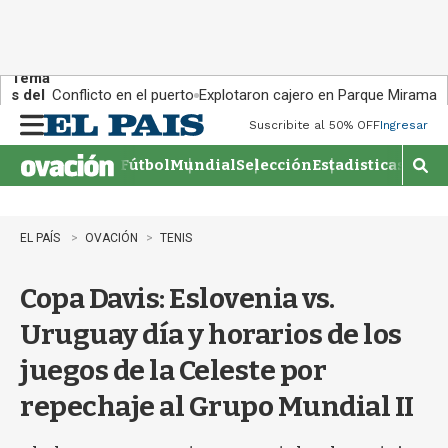
Tema
s del
Conflicto en el puerto
Explotaron cajero en Parque Miramar
día:
Suscribite al 50% OFF
Ingresar
M
e
Fútbol
Mundial
Selección
Estadisticas
Agen
n
M
u
o
s
t
EL PAÍS
OVACIÓN
TENIS
r
a
Copa Davis: Eslovenia vs.
r
b
Uruguay día y horarios de los
�
s
juegos de la Celeste por
q
u
repechaje al Grupo Mundial II
e
d