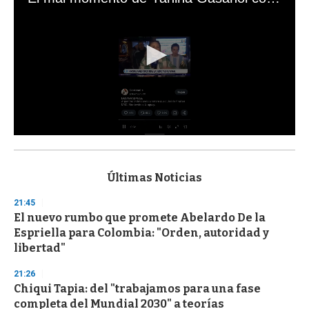
0
s
e
c
Últimas Noticias
o
n
21:45
d
El nuevo rumbo que promete Abelardo De la
s
o
Espriella para Colombia: "Orden, autoridad y
f
libertad"
3
3
s
21:26
e
Chiqui Tapia: del "trabajamos para una fase
c
completa del Mundial 2030" a teorías
o