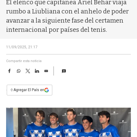
a
El elenco que capitanea Ariel Behar viaja
rumbo a Liubliana con el anhelo de poder
avanzar a la siguiente fase del certamen
internacional por países del tenis.
11/09/2025, 21:17
Compartir esta noticia
F
W
T
L
E
a
h
w
i
m
c
a
i
n
a
e
t
t
k
i
+
Agregar El País en
b
s
t
e
l
o
A
e
d
o
p
r
I
k
p
n