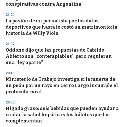
n
conspirativas contra Argentina
d
s
21:24
La pasión de un periodista por los datos
deportivos que hasta le costó un matrimonio: la
historia de Willy Viola
21:07
Oddone dijo que las propuestas de Cabildo
Abierto son "contemplables", pero requieren
una "ley aparte"
20:45
Ministerio de Trabajo investiga si la muerte de
un peón por un rayo en Cerro Largo incumple el
protocolo rural
20:30
Hígado graso: seis bebidas que pueden ayudar a
cuidar la salud hepática y los hábitos que las
complementan