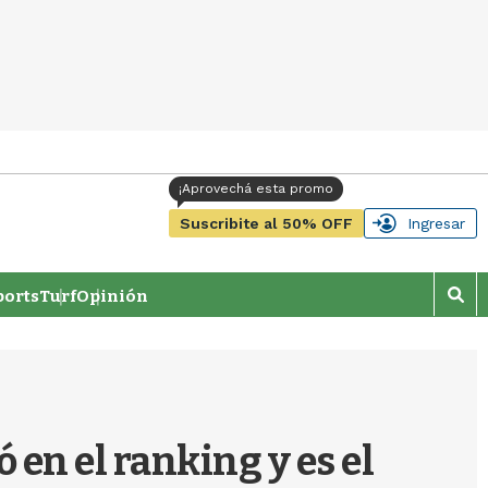
Suscribite al 50% OFF
Ingresar
orts
Turf
Opinión
M
o
s
t
r
a
r
 en el ranking y es el
b
�