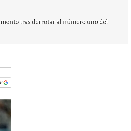
s
q
u
e
momento tras derrotar al número uno del
d
a
 en