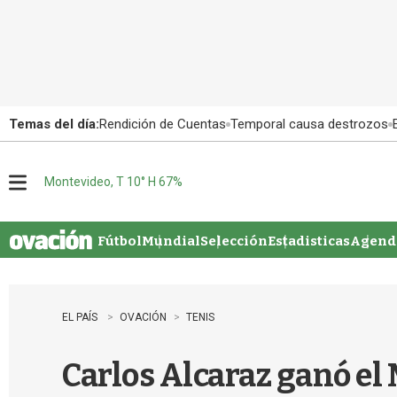
Temas del día:
Rendición de Cuentas
Temporal causa destrozos
Montevideo, T 10° H 67%
M
e
n
u
Fútbol
Mundial
Selección
Estadisticas
Agenda
EL PAÍS
OVACIÓN
TENIS
Carlos Alcaraz ganó el 