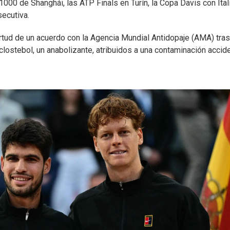
00 de Shanghái, las ATP Finals en Turín, la Copa Davis con Itali
secutiva.
irtud de un acuerdo con la Agencia Mundial Antidopaje (AMA) tra
lostebol, un anabolizante, atribuidos a una contaminación accide