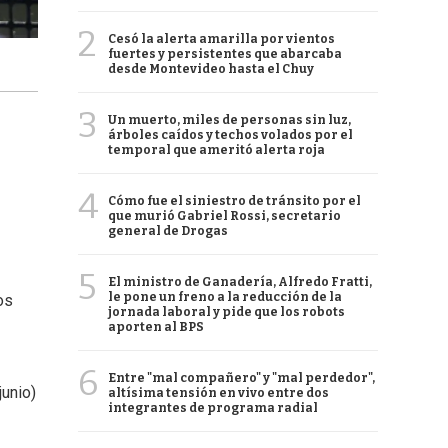
2
Cesó la alerta amarilla por vientos
fuertes y persistentes que abarcaba
desde Montevideo hasta el Chuy
3
Un muerto, miles de personas sin luz,
árboles caídos y techos volados por el
temporal que ameritó alerta roja
4
Cómo fue el siniestro de tránsito por el
que murió Gabriel Rossi, secretario
general de Drogas
5
El ministro de Ganadería, Alfredo Fratti,
le pone un freno a la reducción de la
os
jornada laboral y pide que los robots
aporten al BPS
6
Entre "mal compañero" y "mal perdedor",
junio)
altísima tensión en vivo entre dos
integrantes de programa radial