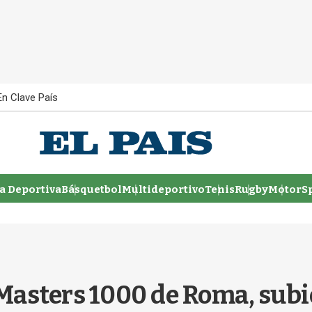
En Clave País
 Deportiva
Básquetbol
Multideportivo
Tenis
Rugby
MotorSp
Masters 1000 de Roma, subió