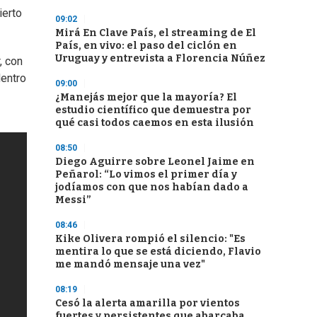
ierto
09:02
Mirá En Clave País, el streaming de El
País, en vivo: el paso del ciclón en
Uruguay y entrevista a Florencia Núñez
, con
dentro
09:00
¿Manejás mejor que la mayoría? El
estudio científico que demuestra por
qué casi todos caemos en esta ilusión
08:50
Diego Aguirre sobre Leonel Jaime en
Peñarol: “Lo vimos el primer día y
jodíamos con que nos habían dado a
Messi”
08:46
Kike Olivera rompió el silencio: "Es
mentira lo que se está diciendo, Flavio
me mandó mensaje una vez"
08:19
Cesó la alerta amarilla por vientos
fuertes y persistentes que abarcaba