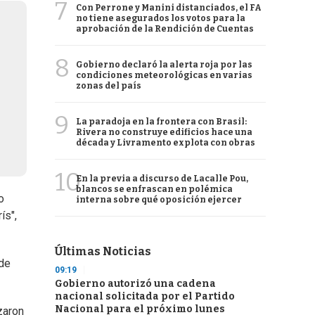
7
Con Perrone y Manini distanciados, el FA
no tiene asegurados los votos para la
aprobación de la Rendición de Cuentas
8
Gobierno declaró la alerta roja por las
condiciones meteorológicas en varias
zonas del país
9
La paradoja en la frontera con Brasil:
Rivera no construye edificios hace una
década y Livramento explota con obras
10
En la previa a discurso de Lacalle Pou,
blancos se enfrascan en polémica
o
interna sobre qué oposición ejercer
ís",
Últimas Noticias
 de
09:19
Gobierno autorizó una cadena
nacional solicitada por el Partido
Nacional para el próximo lunes
zaron