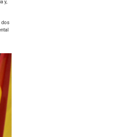
a y,
s dos
ntal