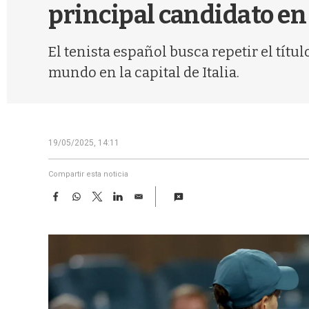
principal candidato en
El tenista español busca repetir el tít
mundo en la capital de Italia.
19/05/2025, 14:11
Compartir esta noticia
F
W
T
L
E
a
h
w
i
m
c
a
i
n
a
e
t
t
k
i
b
s
t
e
l
o
A
e
d
o
p
r
I
k
p
n