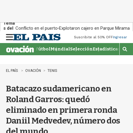
Tema
s del
Conflicto en el puerto
Explotaron cajero en Parque Miramar
día:
Suscribite al 50% OFF
Ingresar
M
e
Fútbol
Mundial
Selección
Estadisticas
Agen
n
M
u
o
s
t
EL PAÍS
OVACIÓN
TENIS
r
a
Batacazo sudamericano en
r
b
Roland Garros: quedó
�
s
eliminado en primera ronda
q
u
Daniil Medvedev, número dos
e
d
del mundo