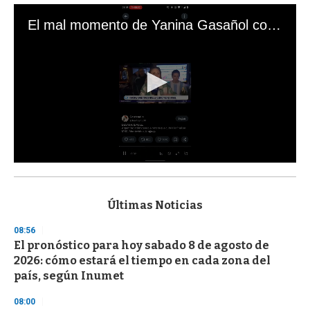
El mal momento de Yanina Gasañol con un hincha argentino en "Subrayado"
0
s
e
c
Últimas Noticias
o
n
08:56
d
El pronóstico para hoy sabado 8 de agosto de
s
o
2026: cómo estará el tiempo en cada zona del
f
país, según Inumet
3
3
s
08:00