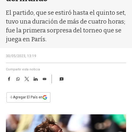
a
El partido, que se estiró hasta el quinto set,
tuvo una duración de más de cuatro horas;
fue la primera sorpresa del torneo que se
juega en París.
30/05/2023, 13:19
Compartir esta noticia
F
W
T
L
E
a
h
w
i
m
c
a
i
n
a
e
t
t
k
i
+
Agregar El País en
b
s
t
e
l
o
A
e
d
o
p
r
I
k
p
n