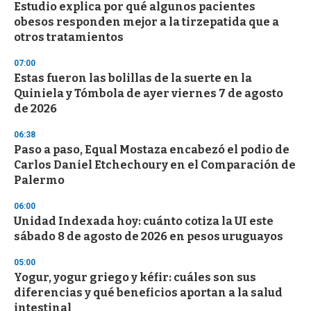
e
Estudio explica por qué algunos pacientes
c
obesos responden mejor a la tirzepatida que a
o
n
otros tratamientos
d
s
07:00
Estas fueron las bolillas de la suerte en la
Quiniela y Tómbola de ayer viernes 7 de agosto
de 2026
06:38
Paso a paso, Equal Mostaza encabezó el podio de
Carlos Daniel Etchechoury en el Comparación de
Palermo
06:00
Unidad Indexada hoy: cuánto cotiza la UI este
sábado 8 de agosto de 2026 en pesos uruguayos
05:00
Yogur, yogur griego y kéfir: cuáles son sus
diferencias y qué beneficios aportan a la salud
intestinal