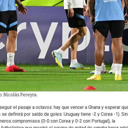
 Nicolás Pereyra.
eguir el pasaje a octavos: hay que vencer a Ghana y esperar qu
 se definirá por saldo de goles: Uruguay tiene -2 y Corea -1). Sin
meros compromisos (0-0 con Corea y 0-2 con Portugal), la
futbolística que mostró el equipo de mitad de cancha hacia adel