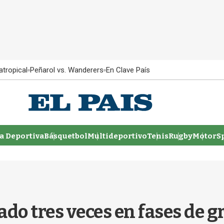
atropical
Peñarol vs. Wanderers
En Clave País
 Deportiva
Básquetbol
Multideportivo
Tenis
Rugby
MotorSp
o tres veces en fases de g