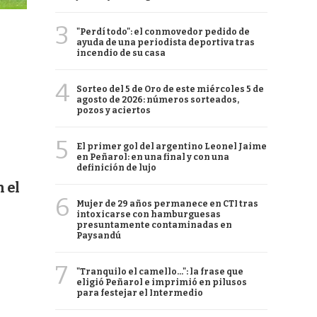
3
"Perdí todo": el conmovedor pedido de
ayuda de una periodista deportiva tras
incendio de su casa
4
Sorteo del 5 de Oro de este miércoles 5 de
agosto de 2026: números sorteados,
pozos y aciertos
5
El primer gol del argentino Leonel Jaime
en Peñarol: en una final y con una
definición de lujo
 el
6
Mujer de 29 años permanece en CTI tras
intoxicarse con hamburguesas
presuntamente contaminadas en
Paysandú
7
"Tranquilo el camello...": la frase que
eligió Peñarol e imprimió en pilusos
para festejar el Intermedio