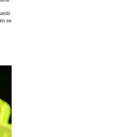
quedó
ién se