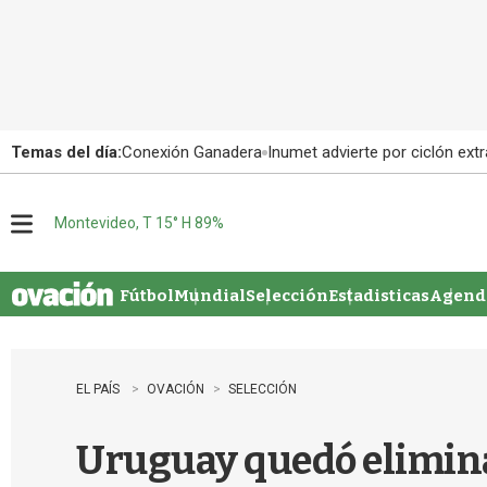
Temas del día:
Conexión Ganadera
Inumet advierte por ciclón extr
Montevideo, T 15° H 89%
M
e
n
u
Fútbol
Mundial
Selección
Estadisticas
Agenda
EL PAÍS
OVACIÓN
SELECCIÓN
Uruguay quedó eliminad