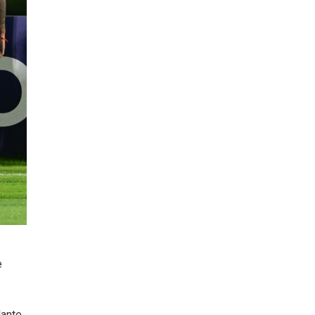
e
ante.