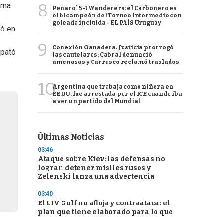
8
tima
Peñarol 5-1 Wanderers: el Carbonero es
el bicampeón del Torneo Intermedio con
goleada incluida - EL PAÍS Uruguay
ió en
9
Conexión Ganadera: Justicia prorrogó
mpató
las cautelares; Cabral denunció
amenazas y Carrasco reclamó traslados
10
Argentina que trabaja como niñera en
EE.UU. fue arrestada por el ICE cuando iba
a ver un partido del Mundial
Últimas Noticias
03:46
Ataque sobre Kiev: las defensas no
logran detener misiles rusos y
Zelenski lanza una advertencia
03:40
El LIV Golf no afloja y contraataca: el
plan que tiene elaborado para lo que