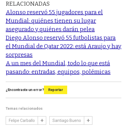
RELACIONADAS
Alonso reservó 55 jugadores para el
Mundial: quiénes tienen su lugar
asegurado y quiénes darán pelea
Diego Alonso reservó 55 futbolistas para
el Mundial de Qatar 2022: está Araujo y hay
sorpresas
A un mes del Mundial, todo lo que está
pasando: entradas, equipos, polémicas
¿Encontraste un error?
Reportar
Temas relacionados
Felipe Carballo
Santiago Bueno