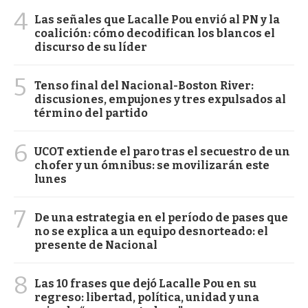
4
Las señales que Lacalle Pou envió al PN y la
coalición: cómo decodifican los blancos el
discurso de su líder
5
Tenso final del Nacional-Boston River:
discusiones, empujones y tres expulsados al
término del partido
6
UCOT extiende el paro tras el secuestro de un
chofer y un ómnibus: se movilizarán este
lunes
7
De una estrategia en el período de pases que
no se explica a un equipo desnorteado: el
presente de Nacional
8
Las 10 frases que dejó Lacalle Pou en su
regreso: libertad, política, unidad y una