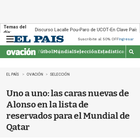
Temas del
Discurso Lacalle Pou
Paro de UCOT
En Clave País
día:
Suscribite al 50% OFF
Ingresar
M
e
Fútbol
Mundial
Selección
Estadisticas
Agen
n
M
u
o
s
t
EL PAÍS
OVACIÓN
SELECCIÓN
r
a
Uno a uno: las caras nuevas de
r
b
Alonso en la lista de
�
s
reservados para el Mundial de
q
u
Qatar
e
d