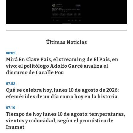
0
s
e
c
Últimas Noticias
o
n
08:02
d
Mirá En Clave País, el streaming de El País, en
s
o
vivo: el politólogo Adolfo Garcé analiza el
f
discurso de Lacalle Pou
3
3
s
07:52
e
Qué se celebra hoy, lunes 10 de agosto de 2026:
c
efemérides de un día como hoy en la historia
o
n
d
07:10
s
Tiempo de hoy lunes 10 de agosto: temperaturas,
vientos y nubosidad, según el pronóstico de
Inumet