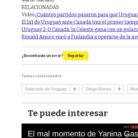
RELACIONADAS
Video
¿Cuántos partidos pasaron para que Uruguay v
El 1x1 de Uruguay ante Canadá tras el primer tiemp
Uruguay 2-0 Canadá: la Celeste gana con un golaz
Ronald Araujo viajó a Finlandia a operarse de la av
¿Encontraste un error?
Reportar
Temas relacionados
Selección de Uruguay
Diego Alonso
Mun
Te puede interesar