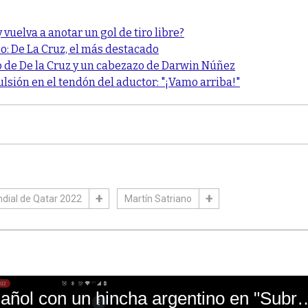
uelva a anotar un gol de tiro libre?
o: De La Cruz, el más destacado
o de De la Cruz y un cabezazo de Darwin Núñez
ulsión en el tendón del aductor: "¡Vamo arriba!"
dial de Qatar 2022
Martín Satriano
El mal momento de Yanina Gasañol con un hin