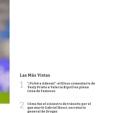
Las Más Vistas
1
"¡Volvé a Adeom!": el filoso comentario de
Yesty Prieto a Valeria Ripoll en plena
Cena de Famosos
2
Cómo fue el siniestro de tránsito por el
que murió Gabriel Rossi, secretario
general de Drogas