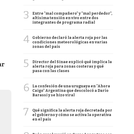
3
Entre "mal compañero" y "mal perdedor",
altísima tensión en vivo entre dos
integrantes de programa radial
4
Gobierno declaró la alerta roja por las
condiciones meteorológicas en varias
zonas del país
5
Director del Sinae explicó qué implica la
ar
alerta roja para zonas costeras y qué
pasa con las clases
6
La confesión de una uruguaya en "Ahora
Caigo" Argentina que descolocó a Darío
Barassi y se hizo viral
7
Qué significa la alerta roja decretada por
el gobierno y cómo se activa la operativa
en el país