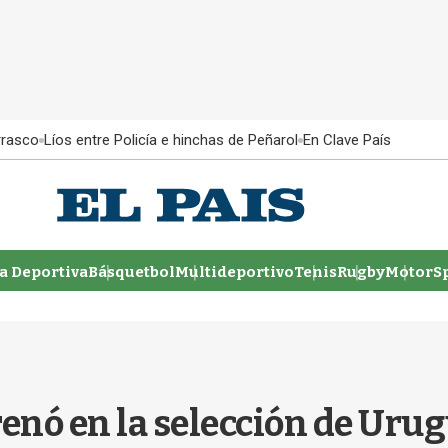
rrasco
Líos entre Policía e hinchas de Peñarol
En Clave País
 Deportiva
Básquetbol
Multideportivo
Tenis
Rugby
MotorSp
enó en la selección de Urug