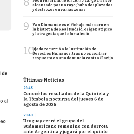
8
Peón rural murió en Cerro Largo tras ser
alcanzado por un rayo; hubo desplazados
y destrozos en varias zonas
9
Yan Diomande es el fichaje más caro en
la historia de Real Madrid: origen atípico
y la tragedia que lo fortaleció
á
10
Ojeda recurrió a la Institución de
Derechos Humanos, tras no encontrar
respuesta en una denuncia contra Clavijo
l de
Últimas Noticias
23:45
Conocé los resultados de la Quiniela y
la Tómbola nocturna del jueves 6 de
o al
agosto de 2026
23:43
Uruguay cerró el grupo del
reo
Sudamericano Femenino con derrota
ante Argentina y jugará por el quinto