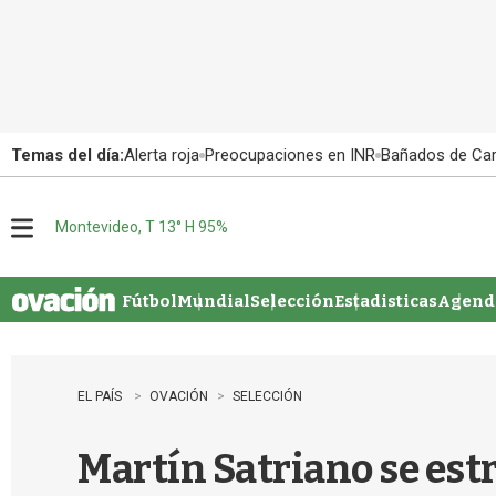
Temas del día:
Alerta roja
Preocupaciones en INR
Bañados de Ca
Montevideo, T 13° H 95%
M
e
n
u
Fútbol
Mundial
Selección
Estadisticas
Agenda
EL PAÍS
OVACIÓN
SELECCIÓN
Martín Satriano se estr