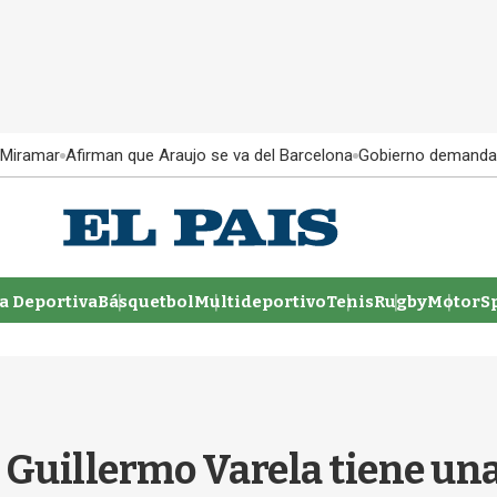
 Miramar
Afirman que Araujo se va del Barcelona
Gobierno demanda
 Deportiva
Básquetbol
Multideportivo
Tenis
Rugby
MotorSp
Guillermo Varela tiene una