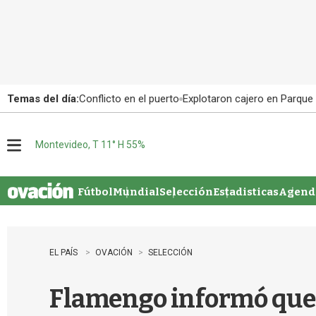
Temas del día:
Conflicto en el puerto
Explotaron cajero en Parque
Montevideo, T 11° H 55%
M
e
n
u
Fútbol
Mundial
Selección
Estadisticas
Agenda
EL PAÍS
OVACIÓN
SELECCIÓN
Flamengo informó que 