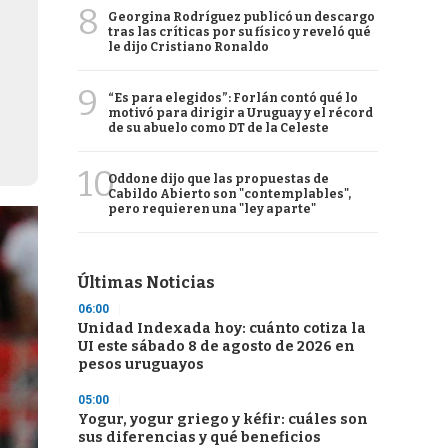
8
Georgina Rodríguez publicó un descargo
tras las críticas por su físico y reveló qué
le dijo Cristiano Ronaldo
9
“Es para elegidos”: Forlán contó qué lo
motivó para dirigir a Uruguay y el récord
de su abuelo como DT de la Celeste
10
Oddone dijo que las propuestas de
Cabildo Abierto son "contemplables",
pero requieren una "ley aparte"
Últimas Noticias
06:00
Unidad Indexada hoy: cuánto cotiza la
UI este sábado 8 de agosto de 2026 en
pesos uruguayos
05:00
Yogur, yogur griego y kéfir: cuáles son
sus diferencias y qué beneficios