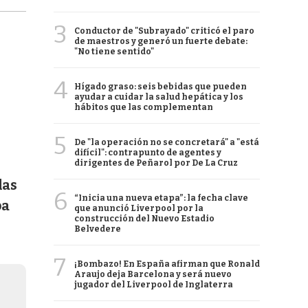
3
Conductor de "Subrayado" criticó el paro
de maestros y generó un fuerte debate:
"No tiene sentido"
4
Hígado graso: seis bebidas que pueden
ayudar a cuidar la salud hepática y los
hábitos que las complementan
5
De "la operación no se concretará" a "está
difícil": contrapunto de agentes y
dirigentes de Peñarol por De La Cruz
las
6
“Inicia una nueva etapa”: la fecha clave
pa
que anunció Liverpool por la
construcción del Nuevo Estadio
Belvedere
7
¡Bombazo! En España afirman que Ronald
Araujo deja Barcelona y será nuevo
jugador del Liverpool de Inglaterra