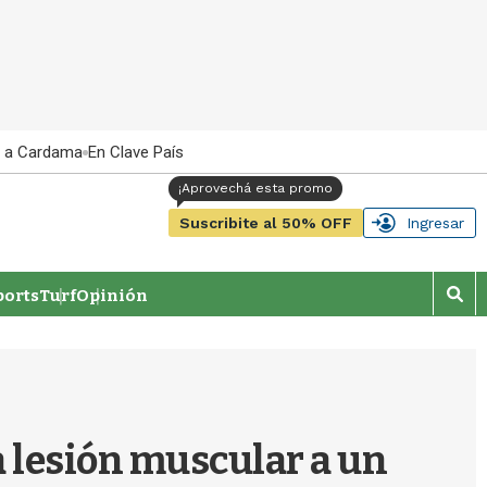
 a Cardama
En Clave País
Suscribite al 50% OFF
Ingresar
orts
Turf
Opinión
M
o
s
t
r
a
r
 lesión muscular a un
b
�