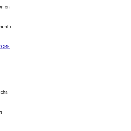
ón en
amento
#CRF
ucha
on