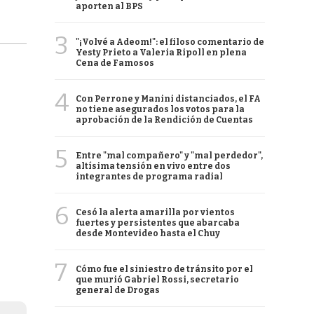
aporten al BPS
3
"¡Volvé a Adeom!": el filoso comentario de
Yesty Prieto a Valeria Ripoll en plena
Cena de Famosos
4
Con Perrone y Manini distanciados, el FA
no tiene asegurados los votos para la
aprobación de la Rendición de Cuentas
5
Entre "mal compañero" y "mal perdedor",
altísima tensión en vivo entre dos
integrantes de programa radial
6
Cesó la alerta amarilla por vientos
fuertes y persistentes que abarcaba
desde Montevideo hasta el Chuy
7
Cómo fue el siniestro de tránsito por el
que murió Gabriel Rossi, secretario
general de Drogas