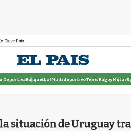
En Clave País
 Deportiva
Básquetbol
Multideportivo
Tenis
Rugby
MotorSp
 la situación de Uruguay tr