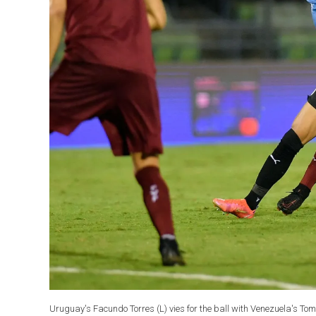
Uruguay's Facundo Torres (L) vies for the ball with Venezuela's Tom