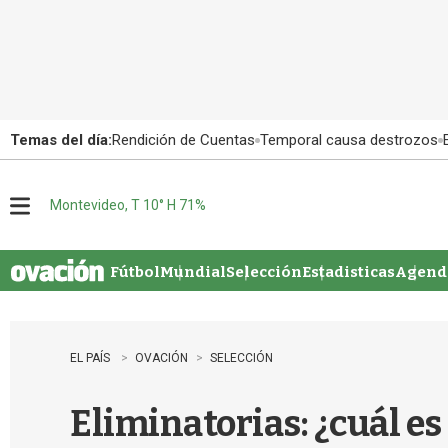
Temas del día:
Rendición de Cuentas
Temporal causa destrozos
Montevideo, T 10° H 71%
M
e
n
u
Fútbol
Mundial
Selección
Estadisticas
Agenda
EL PAÍS
OVACIÓN
SELECCIÓN
Eliminatorias: ¿cuál es