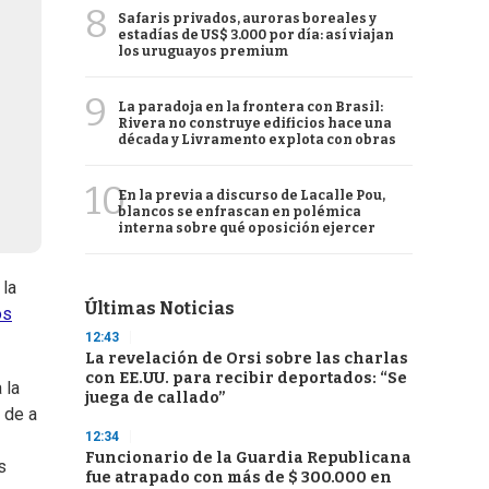
8
Safaris privados, auroras boreales y
estadías de US$ 3.000 por día: así viajan
los uruguayos premium
9
La paradoja en la frontera con Brasil:
Rivera no construye edificios hace una
década y Livramento explota con obras
10
En la previa a discurso de Lacalle Pou,
blancos se enfrascan en polémica
interna sobre qué oposición ejercer
 la
Últimas Noticias
os
12:43
La revelación de Orsi sobre las charlas
con EE.UU. para recibir deportados: “Se
 la
juega de callado”
 de a
12:34
Funcionario de la Guardia Republicana
s
fue atrapado con más de $ 300.000 en