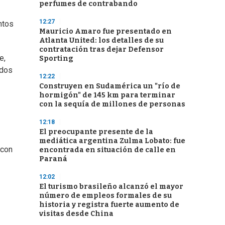
perfumes de contrabando
12:27
ntos
Mauricio Amaro fue presentado en
Atlanta United: los detalles de su
contratación tras dejar Defensor
e,
Sporting
ados
12:22
Construyen en Sudamérica un "río de
hormigón" de 145 km para terminar
con la sequía de millones de personas
12:18
El preocupante presente de la
mediática argentina Zulma Lobato: fue
 con
encontrada en situación de calle en
Paraná
12:02
El turismo brasileño alcanzó el mayor
número de empleos formales de su
historia y registra fuerte aumento de
visitas desde China