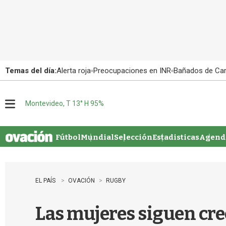
Temas del día:
Alerta roja
Preocupaciones en INR
Bañados de Ca
Montevideo, T 13° H 95%
M
e
n
u
Fútbol
Mundial
Selección
Estadisticas
Agenda
EL PAÍS
OVACIÓN
RUGBY
Las mujeres siguen cr