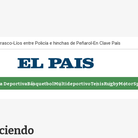
rrasco
Líos entre Policía e hinchas de Peñarol
En Clave País
 Deportiva
Básquetbol
Multideportivo
Tenis
Rugby
MotorSp
eciendo