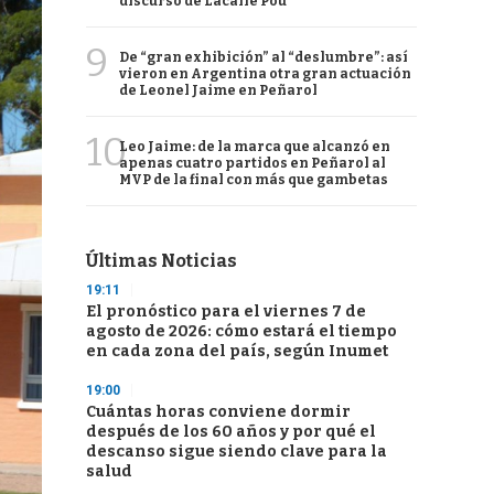
discurso de Lacalle Pou
9
De “gran exhibición” al “deslumbre”: así
vieron en Argentina otra gran actuación
de Leonel Jaime en Peñarol
10
Leo Jaime: de la marca que alcanzó en
apenas cuatro partidos en Peñarol al
MVP de la final con más que gambetas
Últimas Noticias
19:11
El pronóstico para el viernes 7 de
agosto de 2026: cómo estará el tiempo
en cada zona del país, según Inumet
19:00
Cuántas horas conviene dormir
después de los 60 años y por qué el
descanso sigue siendo clave para la
salud