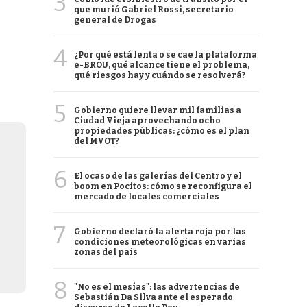
3
que murió Gabriel Rossi, secretario
general de Drogas
4
¿Por qué está lenta o se cae la plataforma
e-BROU, qué alcance tiene el problema,
qué riesgos hay y cuándo se resolverá?
5
Gobierno quiere llevar mil familias a
Ciudad Vieja aprovechando ocho
propiedades públicas: ¿cómo es el plan
del MVOT?
6
El ocaso de las galerías del Centro y el
boom en Pocitos: cómo se reconfigura el
mercado de locales comerciales
7
Gobierno declaró la alerta roja por las
condiciones meteorológicas en varias
zonas del país
8
"No es el mesías": las advertencias de
Sebastián Da Silva ante el esperado