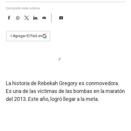
a
Compartir esta noticia
F
W
T
L
E
a
h
w
i
m
c
a
i
n
a
e
t
t
k
i
+
Agregar El País en
b
s
t
e
l
o
A
e
d
o
p
r
I
k
p
n
La historia de Rebekah Gregory es conmovedora.
Es una de las víctimas de las bombas en la maratón
del 2013. Este año, logró llegar a la meta.