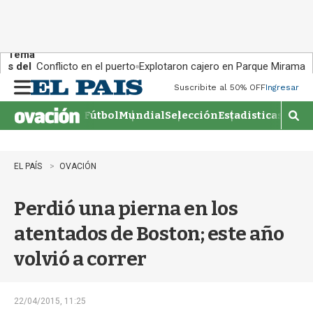
Tema
s del
Conflicto en el puerto
Explotaron cajero en Parque Miramar
día:
Suscribite al 50% OFF
Ingresar
M
e
Fútbol
Mundial
Selección
Estadisticas
Agen
n
M
u
o
s
t
EL PAÍS
OVACIÓN
r
a
Perdió una pierna en los
r
b
atentados de Boston; este año
�
s
volvió a correr
q
u
e
d
22/04/2015, 11:25