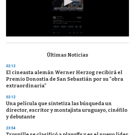
0
s
e
c
Últimas Noticias
o
n
02:12
d
El cineasta alemán Werner Herzog recibirá el
s
o
Premio Donostia de San Sebastián por su "obra
f
extraordinaria"
3
3
s
02:12
e
Una película que sintetiza las búsqueda un
c
director, escritor y montajista uruguayo, cinéfilo
o
n
y debutante
d
s
23:54
Trouville se clasificó a playoffs y es el nuevo líder