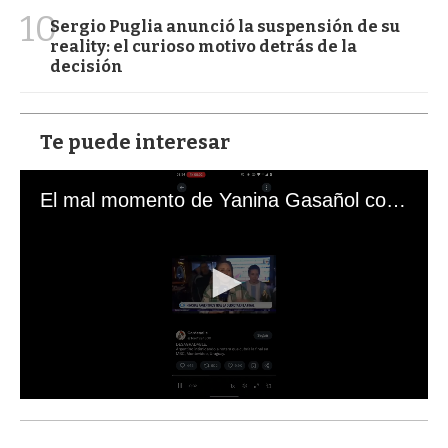
10
Sergio Puglia anunció la suspensión de su
reality: el curioso motivo detrás de la
decisión
Te puede interesar
El mal momento de Yanina Gasañol con un hincha argentino en "Subrayado"
0
s
e