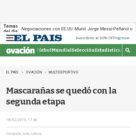
Temas
Negociaciones con EE.UU.
Murió Jorge Messi
Peñarol vs
del día:
Suscribite al 50% OFF
Ingresar
M
e
Fútbol
Mundial
Selección
Estadisticas
Agen
n
M
u
o
s
t
EL PAÍS
OVACIÓN
MULTIDEPORTIVO
r
a
Mascarañas se quedó con la
r
b
segunda etapa
�
s
q
u
18/02/2015, 17:46
e
d
Compartir esta noticia