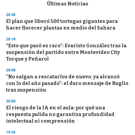
c
Últimas Noticias
o
n
20:36
d
El plan que liberó 500 tortugas gigantes para
s
o
hacer florecer plantas en medio del Sahara
f
3
20:18
3
s
“Esto que pasó es raro”: Evaristo González tras la
e
suspensión del partido entre Montevideo City
c
Torque y Peñarol
o
n
d
20:08
s
"No salgan a rescatarlos de nuevo, ya alcanzó
con lo del año pasado": el duro mensaje de Ruglio
tras suspensión
20:00
El riesgo de la IA en el aula: por qué una
respuesta pulida no garantiza profundidad
intelectual ni comprensión
19:34