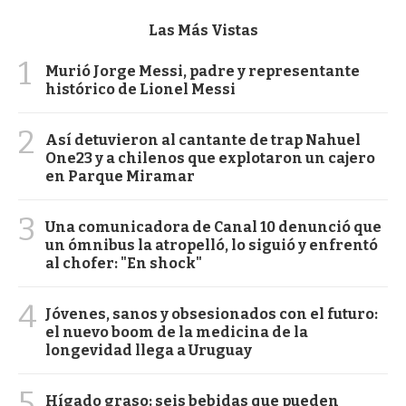
Las Más Vistas
1
Murió Jorge Messi, padre y representante
histórico de Lionel Messi
2
Así detuvieron al cantante de trap Nahuel
One23 y a chilenos que explotaron un cajero
en Parque Miramar
3
Una comunicadora de Canal 10 denunció que
un ómnibus la atropelló, lo siguió y enfrentó
al chofer: "En shock"
4
Jóvenes, sanos y obsesionados con el futuro:
el nuevo boom de la medicina de la
longevidad llega a Uruguay
5
Hígado graso: seis bebidas que pueden