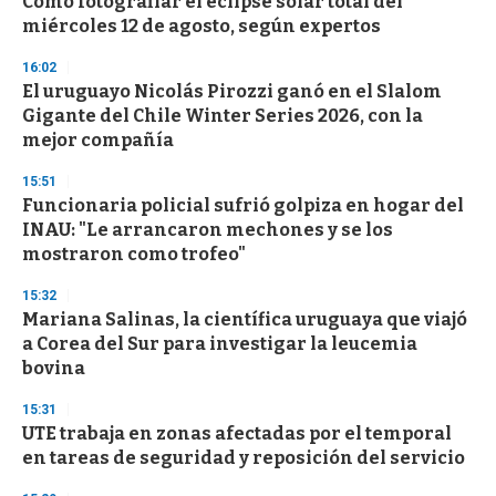
Cómo fotografiar el eclipse solar total del
s
o
miércoles 12 de agosto, según expertos
f
3
16:02
3
s
El uruguayo Nicolás Pirozzi ganó en el Slalom
e
Gigante del Chile Winter Series 2026, con la
c
mejor compañía
o
n
d
15:51
s
Funcionaria policial sufrió golpiza en hogar del
INAU: "Le arrancaron mechones y se los
mostraron como trofeo"
15:32
Mariana Salinas, la científica uruguaya que viajó
a Corea del Sur para investigar la leucemia
bovina
15:31
UTE trabaja en zonas afectadas por el temporal
en tareas de seguridad y reposición del servicio