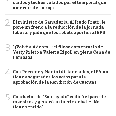
caídos y techos volados por el temporal que
ameritó alerta roja
2
El ministro de Ganadería, Alfredo Fratti, le
pone un freno a la reducción de la jornada
laboral y pide que los robots aporten al BPS
3
"¡Volvé a Adeom!": el filoso comentario de
Yesty Prieto a Valeria Ripoll en plena Cena de
Famosos
4
Con Perrone y Manini distanciados, el FA no
tiene asegurados los votos para la
aprobación de la Rendición de Cuentas
5
Conductor de "Subrayado" criticó el paro de
maestros y generó un fuerte debate: "No
tiene sentido"