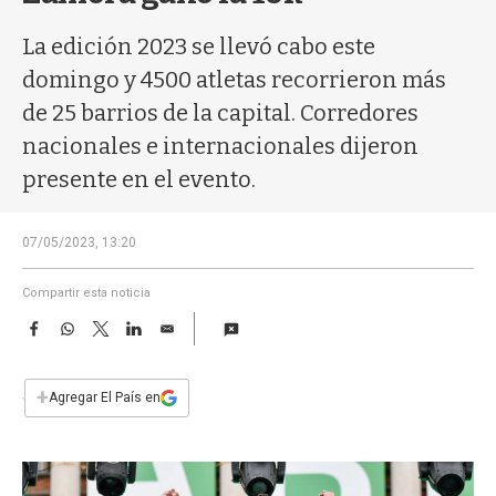
a
La edición 2023 se llevó cabo este
domingo y 4500 atletas recorrieron más
de 25 barrios de la capital. Corredores
nacionales e internacionales dijeron
presente en el evento.
07/05/2023, 13:20
Compartir esta noticia
F
W
T
L
E
a
h
w
i
m
c
a
i
n
a
e
t
t
k
i
+
Agregar El País en
b
s
t
e
l
o
A
e
d
o
p
r
I
k
p
n