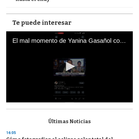
Te puede interesar
El mal momento de Yanina Gasañol con un hincha argentino en "Subrayado"
0
s
e
c
Últimas Noticias
o
n
16:05
d