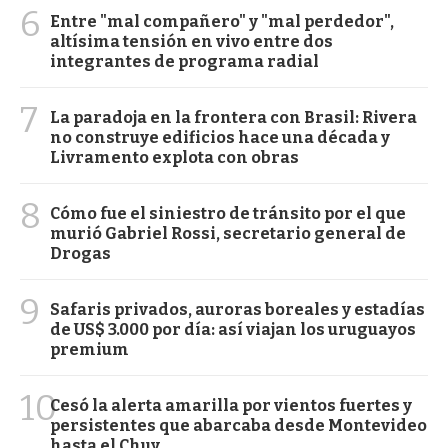
6
Entre "mal compañero" y "mal perdedor",
altísima tensión en vivo entre dos
integrantes de programa radial
7
La paradoja en la frontera con Brasil: Rivera
no construye edificios hace una década y
Livramento explota con obras
8
Cómo fue el siniestro de tránsito por el que
murió Gabriel Rossi, secretario general de
Drogas
9
Safaris privados, auroras boreales y estadías
de US$ 3.000 por día: así viajan los uruguayos
premium
10
Cesó la alerta amarilla por vientos fuertes y
persistentes que abarcaba desde Montevideo
hasta el Chuy