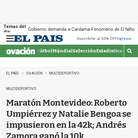
Temas del
Gobierno demanda a Cardama
Fenómeno de El Niño
día:
Suscribite al 50% OFF
Ingresar
M
e
Fútbol
Mundial
Selección
Estadisticas
Agen
n
M
u
o
s
t
EL PAÍS
OVACIÓN
MULTIDEPORTIVO
r
a
MULTIDEPORTIVO
r
b
Maratón Montevideo: Roberto
�
s
Umpiérrez y Natalie Bengoa se
q
u
impusieron en la 42k; Andrés
e
d
Zamora ganó la 10k