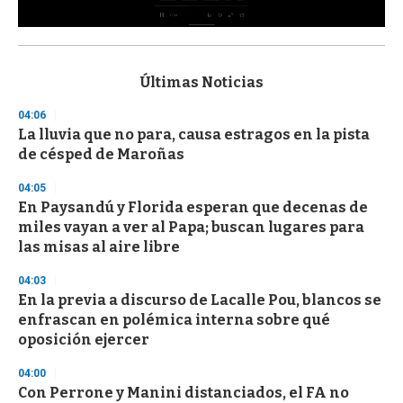
0
s
e
c
Últimas Noticias
o
n
04:06
d
La lluvia que no para, causa estragos en la pista
s
o
de césped de Maroñas
f
3
04:05
3
s
En Paysandú y Florida esperan que decenas de
e
miles vayan a ver al Papa; buscan lugares para
c
las misas al aire libre
o
n
d
04:03
s
En la previa a discurso de Lacalle Pou, blancos se
enfrascan en polémica interna sobre qué
oposición ejercer
04:00
Con Perrone y Manini distanciados, el FA no