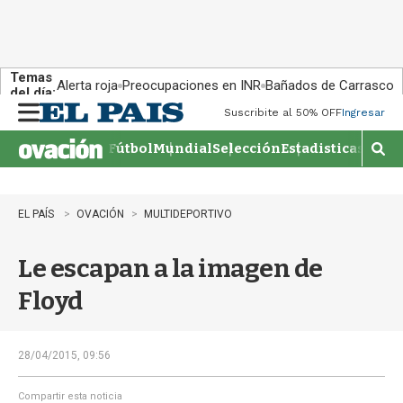
Temas
Alerta roja
Preocupaciones en INR
Bañados de Carrasco
del día:
Suscribite al 50% OFF
Ingresar
M
e
Fútbol
Mundial
Selección
Estadisticas
Agen
n
M
u
o
s
t
EL PAÍS
OVACIÓN
MULTIDEPORTIVO
r
a
Le escapan a la imagen de
r
b
Floyd
�
s
q
u
28/04/2015, 09:56
e
d
Compartir esta noticia