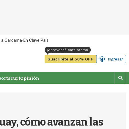
 a Cardama
En Clave País
Suscribite al 50% OFF
Ingresar
orts
Turf
Opinión
M
o
s
t
r
a
r
uay, cómo avanzan las
b
�