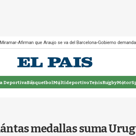
 Miramar
Afirman que Araujo se va del Barcelona
Gobierno demanda
 Deportiva
Básquetbol
Multideportivo
Tenis
Rugby
MotorSp
uántas medallas suma Urug