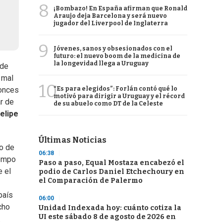
8
¡Bombazo! En España afirman que Ronald
Araujo deja Barcelona y será nuevo
jugador del Liverpool de Inglaterra
9
Jóvenes, sanos y obsesionados con el
futuro: el nuevo boom de la medicina de
la longevidad llega a Uruguay
de
 mal
10
“Es para elegidos”: Forlán contó qué lo
tonces
motivó para dirigir a Uruguay y el récord
r de
de su abuelo como DT de la Celeste
elipe
Últimas Noticias
do de
06:38
iempo
Paso a paso, Equal Mostaza encabezó el
e el
podio de Carlos Daniel Etchechoury en
el Comparación de Palermo
país
06:00
cho
Unidad Indexada hoy: cuánto cotiza la
UI este sábado 8 de agosto de 2026 en
.