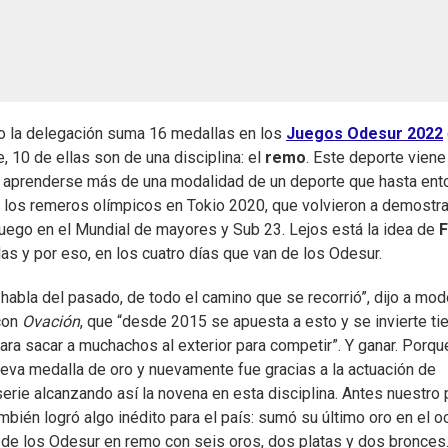
to la delegación suma 16 medallas en los
Juegos Odesur 2022
, 10 de ellas son de una disciplina: el
remo
. Este deporte viene
e aprenderse más de una modalidad de un deporte que hasta en
e los remeros olímpicos en Tokio 2020, que volvieron a demostra
uego en el Mundial de mayores y Sub 23. Lejos está la idea de
F
as y por eso, en los cuatro días que van de los Odesur.
habla del pasado, de todo el camino que se recorrió”, dijo a mo
 con
Ovación
, que “desde 2015 se apuesta a esto y se invierte t
ara sacar a muchachos al exterior para competir”. Y ganar. Porqu
ueva medalla de oro y nuevamente fue gracias a la actuación de
rie alcanzando así la novena en esta disciplina. Antes nuestro 
ambién logró algo inédito para el país: sumó su último oro en el o
 de los Odesur en remo con seis oros, dos platas y dos bronces