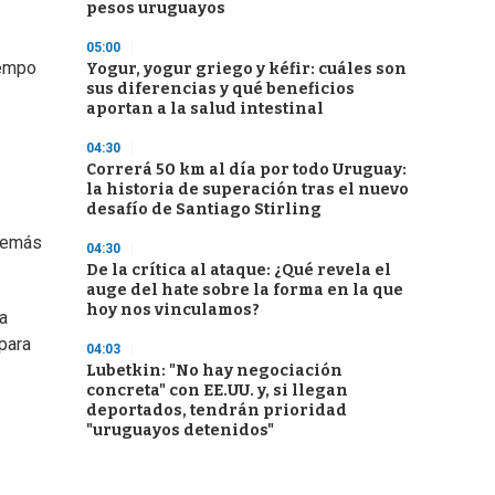
pesos uruguayos
05:00
iempo
Yogur, yogur griego y kéfir: cuáles son
sus diferencias y qué beneficios
aportan a la salud intestinal
04:30
Correrá 50 km al día por todo Uruguay:
la historia de superación tras el nuevo
desafío de Santiago Stirling
además
04:30
De la crítica al ataque: ¿Qué revela el
auge del hate sobre la forma en la que
hoy nos vinculamos?
a
para
04:03
Lubetkin: "No hay negociación
concreta" con EE.UU. y, si llegan
deportados, tendrán prioridad
"uruguayos detenidos"