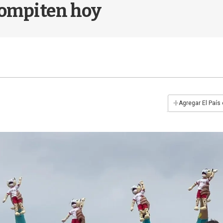
compiten hoy
+
Agregar El País