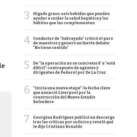
3
Hígado graso: seis bebidas que pueden
ayudar a cuidar la salud hepática y los
hábitos que las complementan
4
Conductor de "Subrayado" criticó el paro
de maestros y generó un fuerte debate:
"No tiene sentido"
5
De "la operación no se concretará" a "está
de
difícil": contrapunto de agentes y
dirigentes de Peñarol por De La Cruz
6
“Inicia una nueva etapa”: la fecha clave
que anunció Liverpool por la
construcción del Nuevo Estadio
Belvedere
7
Georgina Rodríguez publicó un descargo
tras las críticas por su físico y reveló qué
le dijo Cristiano Ronaldo