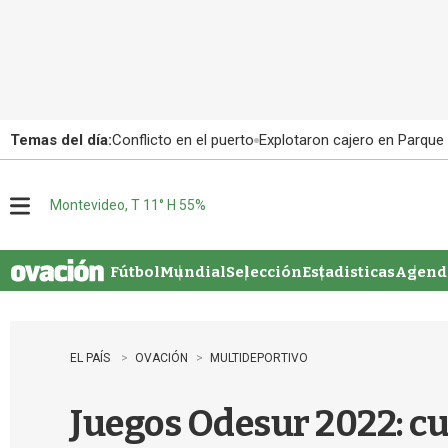
Temas del día:
Conflicto en el puerto
Explotaron cajero en Parque
Montevideo, T 11° H 55%
M
e
n
u
Fútbol
Mundial
Selección
Estadisticas
Agenda
EL PAÍS
OVACIÓN
MULTIDEPORTIVO
Juegos Odesur 2022: c