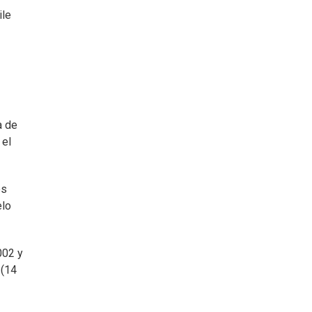
ile
a de
 el
es
elo
002 y
 (14