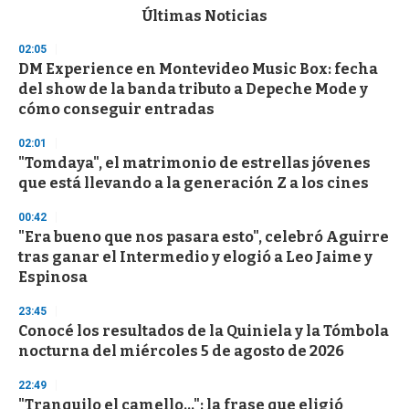
c
Últimas Noticias
o
n
02:05
d
DM Experience en Montevideo Music Box: fecha
s
o
del show de la banda tributo a Depeche Mode y
f
cómo conseguir entradas
3
3
s
02:01
e
"Tomdaya", el matrimonio de estrellas jóvenes
c
que está llevando a la generación Z a los cines
o
n
d
00:42
s
"Era bueno que nos pasara esto", celebró Aguirre
tras ganar el Intermedio y elogió a Leo Jaime y
Espinosa
23:45
Conocé los resultados de la Quiniela y la Tómbola
nocturna del miércoles 5 de agosto de 2026
22:49
"Tranquilo el camello...": la frase que eligió