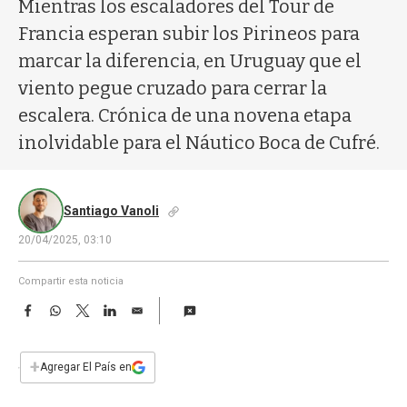
a
Mientras los escaladores del Tour de
Francia esperan subir los Pirineos para
marcar la diferencia, en Uruguay que el
viento pegue cruzado para cerrar la
escalera. Crónica de una novena etapa
inolvidable para el Náutico Boca de Cufré.
Santiago Vanoli
20/04/2025, 03:10
Compartir esta noticia
F
W
T
L
E
a
h
w
i
m
c
a
i
n
a
e
t
t
k
i
+
Agregar El País en
b
s
t
e
l
o
A
e
d