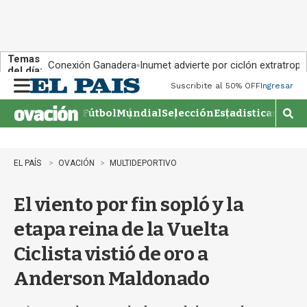
Temas
Conexión Ganadera
Inumet advierte por ciclón extratropi
del día:
Suscribite al 50% OFF
Ingresar
M
e
Fútbol
Mundial
Selección
Estadisticas
Agen
n
M
u
o
s
t
EL PAÍS
OVACIÓN
MULTIDEPORTIVO
r
a
El viento por fin sopló y la
r
b
etapa reina de la Vuelta
�
s
Ciclista vistió de oro a
q
u
Anderson Maldonado
e
d