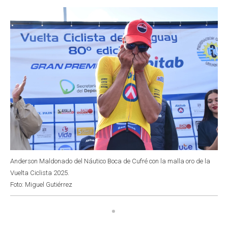
o
p
r
I
k
p
n
Anderson Maldonado del Náutico Boca de Cufré con la malla oro de la
Vuelta Ciclista 2025.
Foto: Miguel Gutiérrez