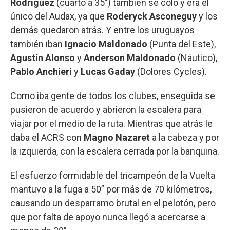
Rodríguez
(cuarto a 35”) también se coló y era el
único del Audax, ya que
Roderyck Asconeguy
y los
demás quedaron atrás. Y entre los uruguayos
también iban
Ignacio Maldonado
(Punta del Este),
Agustín Alonso
y
Anderson Maldonado
(Náutico),
Pablo Anchieri
y
Lucas Gaday
(Dolores Cycles).
Como iba gente de todos los clubes, enseguida se
pusieron de acuerdo y abrieron la escalera para
viajar por el medio de la ruta. Mientras que atrás le
daba el ACRS con
Magno Nazaret
a la cabeza y por
la izquierda, con la escalera cerrada por la banquina.
El esfuerzo formidable del tricampeón de la Vuelta
mantuvo a la fuga a 50” por más de 70 kilómetros,
causando un desparramo brutal en el pelotón, pero
que por falta de apoyo nunca llegó a acercarse a