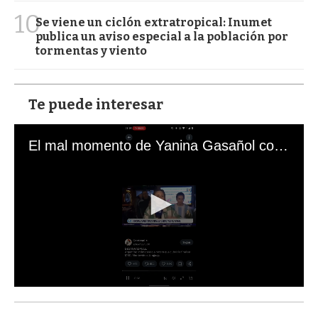
10
Se viene un ciclón extratropical: Inumet
publica un aviso especial a la población por
tormentas y viento
Te puede interesar
El mal momento de Yanina Gasañol con un hincha argentino en "Subrayado"
0
s
e