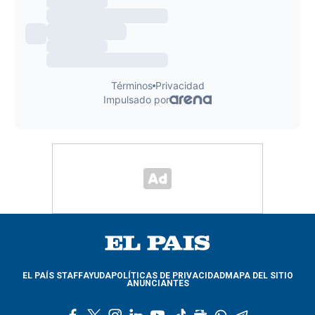
EL PAÍS STAFF
AYUDA
POLÍTICAS DE PRIVACIDAD
MAPA DEL SITIO
ANUNCIANTES
f
t
i
l
y
t
g
w
t