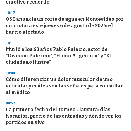
n
emotivo recuerdo
d
s
10:17
OSE anuncia un corte de agua en Montevideo por
una rotura este jueves 6 de agosto de 2026: el
barrio afectado
10:11
Murió a los 60 años Pablo Palacio, actor de
"División Palermo", "Homo Argentum" y "El
ciudadano ilustre"
10:00
Cómo diferenciar un dolor muscular de uno
articular y cuáles son las señales para consultar
al médico
09:57
La primera fecha del Torneo Clausura: días,
horarios, precio de las entradas y dónde ver los
partidos en vivo