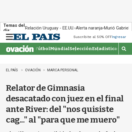
Temas del
Relación Uruguay - EE.UU.
Alerta naranja
Murió Gabriel 
día:
Suscribite al 50% OFF
Ingresar
M
e
Fútbol
Mundial
Selección
Estadisticas
Agen
n
M
u
o
s
t
EL PAÍS
OVACIÓN
MARCA PERSONAL
r
a
Relator de Gimnasia
r
b
desacatado con juez en el final
�
s
ante River: del "nos quisiste
q
u
cag..." al "para que me muero"
e
d