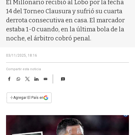
a
El Millonario recibió al Lobo por la fecha
14 del Torneo Clausura y sufrió su cuarta
derrota consecutiva en casa. El marcador
estaba 1-0 cuando, en la última bola de la
noche, el árbitro cobró penal.
03/11/2025, 18:16
Compartir esta noticia
F
W
T
L
E
a
h
w
i
m
c
a
i
n
a
e
t
t
k
i
+
Agregar El País en
b
s
t
e
l
o
A
e
d
o
p
r
I
k
p
n