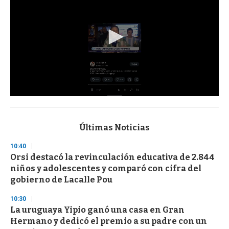
0
s
e
c
Últimas Noticias
o
n
10:40
d
Orsi destacó la revinculación educativa de 2.844
s
o
niños y adolescentes y comparó con cifra del
f
gobierno de Lacalle Pou
3
3
s
10:30
e
La uruguaya Yipio ganó una casa en Gran
c
Hermano y dedicó el premio a su padre con un
o