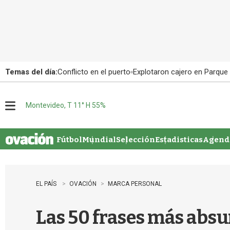
Temas del día:
Conflicto en el puerto
Explotaron cajero en Parque
Montevideo, T 11° H 55%
M
e
n
u
Fútbol
Mundial
Selección
Estadisticas
Agenda
EL PAÍS
OVACIÓN
MARCA PERSONAL
Las 50 frases más absu