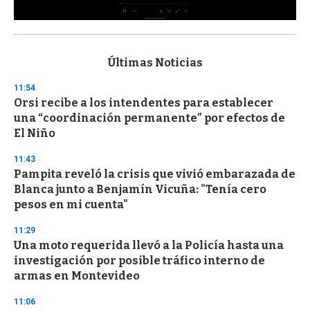
0
s
e
c
Últimas Noticias
o
n
11:54
d
Orsi recibe a los intendentes para establecer
s
o
una “coordinación permanente” por efectos de
f
El Niño
3
3
s
11:43
e
Pampita reveló la crisis que vivió embarazada de
c
Blanca junto a Benjamín Vicuña: "Tenía cero
o
n
pesos en mi cuenta"
d
s
11:29
Una moto requerida llevó a la Policía hasta una
investigación por posible tráfico interno de
armas en Montevideo
11:06