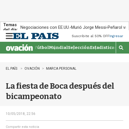
Temas
Negociaciones con EE.UU.
Murió Jorge Messi
Peñarol vs
del día:
Suscribite al 50% OFF
Ingresar
M
e
Fútbol
Mundial
Selección
Estadisticas
Agen
n
M
u
o
s
t
EL PAÍS
OVACIÓN
MARCA PERSONAL
r
a
La fiesta de Boca después del
r
b
bicampeonato
�
s
q
u
10/05/2018, 22:56
e
d
Compartir esta noticia